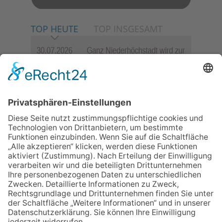
TOP HEUTE
TOP INSGESAMT
30.07.2026
Ganz Niederhöchstadt wird zur
Festmeile
06.08.2026
Jugendchor Hochtaunus
präsentiert sein neues
Programm „Changes“
23.07.2026
Zwischen Fachwerk, Wein und
Sommerabend: Der Rettershof
lädt wieder zum Weinfest ein
06.08.2026
Hisamoto und Tölke begeistern
mit Werken von Walter
Wachsmuth
09.07.2026
Wasserampel steht auf Gelb:
Stadt ruft zum Wassersparen
auf