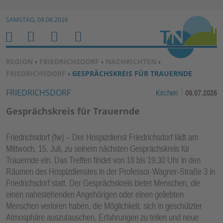
Zur Navigation springen ↓
SAMSTAG, 08.08.2026
Zum Inhalt springen ↓
M
S
B
H
E
U
E
O
SIE BEFINDEN SICH HIER:
REGION
›
FRIEDRICHSDORF
›
NACHRICHTEN
›
N
C
N
M
FRIEDRICHSDORF
› GESPRÄCHSKREIS FÜR TRAUERNDE
U
H
U
E
FRIEDRICHSDORF
Kirchen
09.07.2026
E
T
N
Z
Gesprächskreis für Trauernde
E
R
Friedrichsdorf (fw) – Der Hospizdienst Friedrichsdorf lädt am
F
Mittwoch, 15. Juli, zu seinem nächsten Gesprächskreis für
U
Trauernde ein. Das Treffen findet von 18 bis 19.30 Uhr in den
N
Räumen des Hospizdienstes in der Professor-Wagner-Straße 3 in
K
Friedrichsdorf statt. Der Gesprächskreis bietet Menschen, die
TI
einen nahestehenden Angehörigen oder einen geliebten
Menschen verloren haben, die Möglichkeit, sich in geschützter
O
Atmosphäre auszutauschen, Erfahrungen zu teilen und neue
N