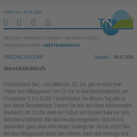
Zur Navigation springen ↓
SAMSTAG, 08.08.2026
Zum Inhalt springen ↓
M
S
B
H
E
U
E
O
SIE BEFINDEN SICH HIER:
REGION
›
FRIEDRICHSDORF
›
NACHRICHTEN
›
N
C
N
M
FRIEDRICHSDORF
› MEET&MIDDACH
U
H
U
E
FRIEDRICHSDORF
Soziales
09.07.2026
E
T
N
Z
Meet&Middach
E
R
Friedrichsdorf (fw) – Am Mittwoch, 15. Juli, gibt es noch freie
F
Plätze zum Mittagessen. Um 12 Uhr im Nachbarschaftstreff, am
U
Eisspeicher 1-3 in 61381 Friedrichsdorf. An diesem Tag gibt es
N
eine kleine Besonderheit: Freuen Sie sich auf einen erfrischenden
K
Nachtisch. Ab 13 Uhr steht der Eisbus von Eiscafe Italia vor dem
TI
Nachbarschaftstreff. Alle sind herzlich eingeladen, sich ein Eis
abzuholen- ganz nach dem Motto: Solange der Vorrat reicht! Wer
O
bei dem Mittagessen dabei sein möchte, kann sich montags und
N