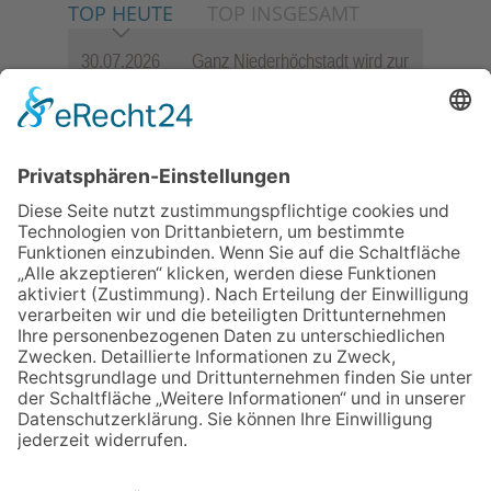
TOP HEUTE
TOP INSGESAMT
30.07.2026
Ganz Niederhöchstadt wird zur
Festmeile
06.08.2026
Jugendchor Hochtaunus
präsentiert sein neues
Programm „Changes“
23.07.2026
Zwischen Fachwerk, Wein und
Sommerabend: Der Rettershof
lädt wieder zum Weinfest ein
06.08.2026
Hisamoto und Tölke begeistern
mit Werken von Walter
Wachsmuth
09.07.2026
Wasserampel steht auf Gelb:
Stadt ruft zum Wassersparen
auf