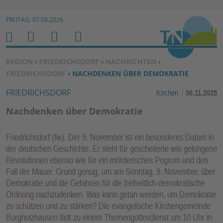
Zur Navigation springen ↓
FREITAG, 07.08.2026
Zum Inhalt springen ↓
M
S
B
H
E
U
E
O
SIE BEFINDEN SICH HIER:
REGION
›
FRIEDRICHSDORF
›
NACHRICHTEN
›
N
C
N
M
FRIEDRICHSDORF
› NACHDENKEN ÜBER DEMOKRATIE
U
H
U
E
FRIEDRICHSDORF
Kirchen
06.11.2025
E
T
N
Z
Nachdenken über Demokratie
E
R
Friedrichsdorf (fw). Der 9. November ist ein besonderes Datum in
F
der deutschen Geschichte. Er steht für gescheiterte wie gelungene
U
Revolutionen ebenso wie für ein mörderisches Pogrom und den
N
Fall der Mauer. Grund genug, um am Sonntag, 9. November, über
K
Demokratie und die Gefahren für die freiheitlich-demokratische
TI
Ordnung nachzudenken. Was kann getan werden, um Demokratie
zu schützen und zu stärken? Die evangelische Kirchengemeinde
O
Burgholzhausen lädt zu einem Themengottesdienst um 10 Uhr in
N