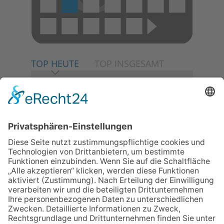
TOP HEUTE
TOP INSGESAMT
06.08.2026
Neuer NaturErlebnispfad
eröffnet: Kleine „Wald-
Detektive“ auf den Spuren der
Maus
30.07.2026
Ganz Niederhöchstadt wird zur
Festmeile
06.08.2026
Baustellenführung führt auch in
die Zukunft der Stadt
Königstein
06.08.2026
Klinikforum zum Thema
Karpaltunnelsyndrom
06.08.2026
Gewinnspiel zum Start ins