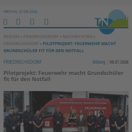
Zur Navigation springen ↓
FREITAG, 07.08.2026
Zum Inhalt springen ↓
M
S
B
H
E
U
E
O
SIE BEFINDEN SICH HIER:
REGION
›
FRIEDRICHSDORF
›
NACHRICHTEN
›
N
C
N
M
FRIEDRICHSDORF
› PILOTPROJEKT: FEUERWEHR MACHT
U
H
U
E
GRUNDSCHÜLER FIT FÜR DEN NOTFALL
E
T
FRIEDRICHSDORF
Bildung
09.07.2026
N
Z
E
Pilotprojekt: Feuerwehr macht Grundschüler
R
fit für den Notfall
F
U
N
K
TI
O
N