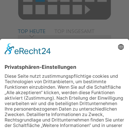
TOP HEUTE
TOP INSGESAMT
06.08.2026
Neuer NaturErlebnispfad
eröffnet: Kleine „Wald-
Detektive“ auf den Spuren der
Maus
30.07.2026
Ganz Niederhöchstadt wird zur
Festmeile
06.08.2026
Baustellenführung führt auch in
die Zukunft der Stadt
Königstein
06.08.2026
Klinikforum zum Thema
Karpaltunnelsyndrom
06.08.2026
Gewinnspiel zum Start ins
Schuljahr