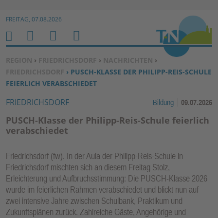
Zur Navigation springen ↓
FREITAG, 07.08.2026
Zum Inhalt springen ↓
M
S
B
H
E
U
E
O
SIE BEFINDEN SICH HIER:
REGION
›
FRIEDRICHSDORF
›
NACHRICHTEN
›
N
C
N
M
FRIEDRICHSDORF
› PUSCH-KLASSE DER PHILIPP-REIS-SCHULE
U
H
U
E
FEIERLICH VERABSCHIEDET
E
T
FRIEDRICHSDORF
Bildung
09.07.2026
N
Z
E
PUSCH-Klasse der Philipp-Reis-Schule feierlich
R
verabschiedet
F
U
Friedrichsdorf (fw). In der Aula der Philipp-Reis-Schule in
N
Friedrichsdorf mischten sich an diesem Freitag Stolz,
K
Erleichterung und Aufbruchsstimmung: Die PUSCH-Klasse 2026
TI
wurde im feierlichen Rahmen verabschiedet und blickt nun auf
zwei intensive Jahre zwischen Schulbank, Praktikum und
O
Zukunftsplänen zurück. Zahlreiche Gäste, Angehörige und
N