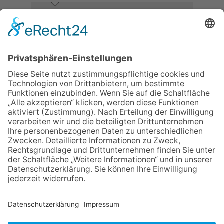
06.08.2026
Neuer NaturErlebnispfad
eröffnet: Kleine „Wald-
Detektive“ auf den Spuren der
Maus
06.08.2026
Baustellenführung führt auch in
die Zukunft der Stadt
Königstein
06.08.2026
Klinikforum zum Thema
Karpaltunnelsyndrom
06.08.2026
Gewinnspiel zum Start ins
Schuljahr
30.07.2026
Ganz Niederhöchstadt wird zur
Festmeile
NACH OBEN