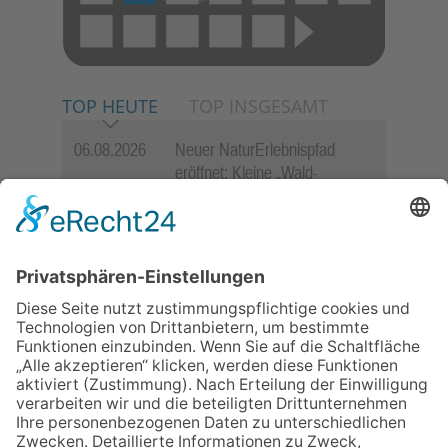
TOP HEUTE
TOP INSGESAMT
06.08.2026
Neuer NaturErlebnispfad
eröffnet: Kleine „Wald-
Detektive“ auf den Spuren der
Maus
06.08.2026
Baustellenführung führt auch in
die Zukunft der Stadt
Königstein
06.08.2026
Gewinnspiel zum Start ins
Schuljahr
06.08.2026
„Rock auf der Burg“ lässt
Königstein beben
06.08.2026
„Freundschaft, das ist wie
Heimat“ – Lions-Präsident