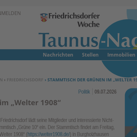
Zur Navigation springen ↓
NMELDEN
Zum Inhalt springen ↓
Nachrichten
Stellen
Immobilien
N
›
FRIEDRICHSDORF
› STAMMTISCH DER GRÜNEN IM „WELTER 1
Politik
09.07.2026
im „Welter 1908“
riedrichsdorf lädt seine Mitglieder und interessierte Nicht-
ammtisch „Grüne 10“ ein. Der Stammtisch findet am Freitag,
„Welter 1908“ (
https://welter1908.de/
) in Burgholzhausen