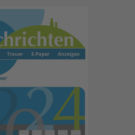
Trauer
E-Paper
Anzeigen
908“