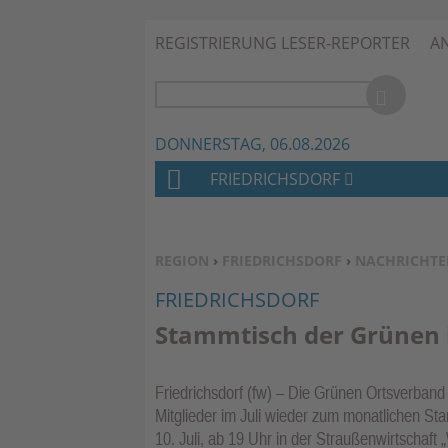
REGISTRIERUNG LESER-REPORTER
A
DONNERSTAG, 06.08.2026
FRIEDRICHSDORF
H
O
M
SIE BEFINDEN SICH HIER:
REGION
›
FRIEDRICHSDORF
›
NACHRICHTE
E
FRIEDRICHSDORF
Stammtisch der Grünen 
Friedrichsdorf (fw) – Die Grünen Ortsverband F
Mitglieder im Juli wieder zum monatlichen St
10. Juli, ab 19 Uhr in der Straußenwirtschaft 