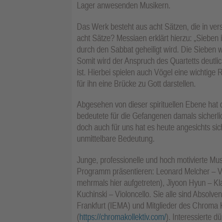
Lager anwesenden Musikern.
Das Werk besteht aus acht Sätzen, die in ve
acht Sätze? Messiaen erklärt hierzu: „Sieben 
durch den Sabbat geheiligt wird. Die Sieben w
Somit wird der Anspruch des Quartetts deutlic
ist. Hierbei spielen auch Vögel eine wichtige 
für ihn eine Brücke zu Gott darstellen.
Abgesehen von dieser spirituellen Ebene hat 
bedeutete für die Gefangenen damals sicherli
doch auch für uns hat es heute angesichts s
unmittelbare Bedeutung.
Junge, professionelle und hoch motivierte Mu
Programm präsentieren: Leonard Melcher – Vi
mehrmals hier aufgetreten), Jiyoon Hyun – Kl
Kuchinski – Violoncello. Sie alle sind Absol
Frankfurt (IEMA) und Mitglieder des Chroma K
(
https://chromakollektiv.com/
). Interessierte d