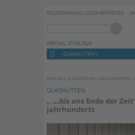
REGISTRIERUNG LESER-REPORTER
A
FREITAG, 07.08.2026
GLASHÜTTEN
H
O
M
SIE BEFINDEN SICH HIER:
REGION
›
GLASHÜTTEN
›
NACHRICHTEN
›
E
GLASHÜTTEN
„ …bis ans Ende der Zei
Jahrhunderts