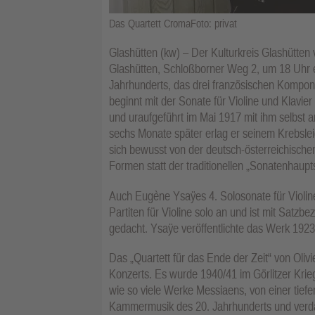
Das Quartett CromaFoto: privat
Glashütten (kw) – Der Kulturkreis Glashütten
Glashütten, Schloßborner Weg 2, um 18 Uhr 
Jahrhunderts, das drei französischen Kompon
beginnt mit der Sonate für Violine und Klavie
und uraufgeführt im Mai 1917 mit ihm selbst am K
sechs Monate später erlag er seinem Krebsleid
sich bewusst von der deutsch-österreichischen
Formen statt der traditionellen „Sonatenhaupt
Auch Eugène Ysaÿes 4. Solosonate für Violine 
Partiten für Violine solo an und ist mit Sat
gedacht. Ysaÿe veröffentlichte das Werk 1923
Das „Quartett für das Ende der Zeit“ von Oliv
Konzerts. Es wurde 1940/41 im Görlitzer Krie
wie so viele Werke Messiaens, von einer tiefen
Kammermusik des 20. Jahrhunderts und verda