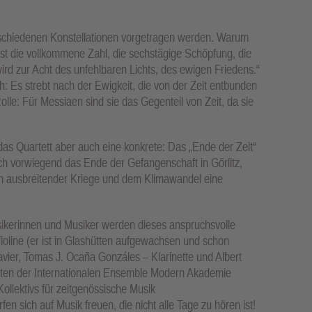
rschiedenen Konstellationen vorgetragen werden. Warum
ist die vollkommene Zahl, die sechstägige Schöpfung, die
ird zur Acht des unfehlbaren Lichts, des ewigen Friedens.“
h: Es strebt nach der Ewigkeit, die von der Zeit entbunden
Rolle: Für Messiaen sind sie das Gegenteil von Zeit, da sie
das Quartett aber auch eine konkrete: Das „Ende der Zeit“
ch vorwiegend das Ende der Gefangenschaft in Görlitz,
ich ausbreitender Kriege und dem Klimawandel eine
sikerinnen und Musiker werden dieses anspruchsvolle
oline (er ist in Glashütten aufgewachsen und schon
avier, Tomas J. Ocaña Gonzáles – Klarinette und Albert
venten der Internationalen Ensemble Modern Akademie
ollektivs für zeitgenössische Musik
ürfen sich auf Musik freuen, die nicht alle Tage zu hören ist!