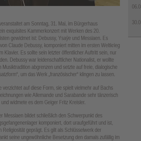
06.0
30.0
 veranstaltet am Sonntag, 31. Mai, im Bürgerhaus
ein exquisites Kammerkonzert mit Werken des 20.
isten gewidmet ist: Debussy, Ysaÿe und Messiaen. Es
r von Claude Debussy, komponiert mitten im ersten Weltkrieg
lavier. Es sollte sein letzter öffentlicher Auftritt sein, nur
en. Debussy war leidenschaftlicher Nationalist, er wollte
 Musiktradition abgrenzen und setzte auf freie, dialogische
satzform“, um das Werk „französischer“ klingen zu lassen.
verzichtet auf diese Form, sie spielt vielmehr auf Bachs
zbezeichnungen wie Allemande und Sarabande sehr tänzerisch
 und widmete es dem Geiger Fritz Kreisler.
ier Messiaen bildet schließlich den Schwerpunkt des
gsgefangenenlager komponiert, dort uraufgeführt und ist,
 Religiosität geprägt. Es gilt als Schlüsselwerk der
nkt seine ungewöhnliche Besetzung den damals zufällig im