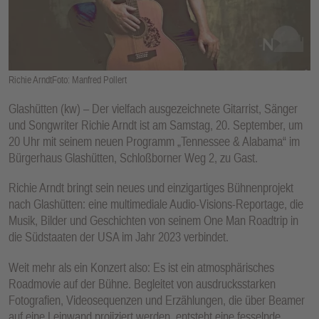
E
N
Richie ArndtFoto: Manfred Pollert
Glashütten (kw) – Der vielfach ausgezeichnete Gitarrist, Sänger
und Songwriter Richie Arndt ist am Samstag, 20. September, um
20 Uhr mit seinem neuen Programm „Tennessee & Alabama“ im
Bürgerhaus Glashütten, Schloßborner Weg 2, zu Gast.
Richie Arndt bringt sein neues und einzigartiges Bühnenprojekt
nach Glashütten: eine multimediale Audio-Visions-Reportage, die
Musik, Bilder und Geschichten von seinem One Man Roadtrip in
die Südstaaten der USA im Jahr 2023 verbindet.
Weit mehr als ein Konzert also: Es ist ein atmosphärisches
Roadmovie auf der Bühne. Begleitet von ausdrucksstarken
Fotografien, Videosequenzen und Erzählungen, die über Beamer
auf eine Leinwand projiziert werden, entsteht eine fesselnde