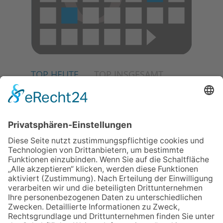
TOP HEUTE
TOP INSGESAMT
02.07.2026
Jetzt für Kulturförderpreis
bewerben
04.06.2026
Junge Musiker erringen Sieg
beim Mendelssohn-
Wettbewerb
23.07.2026
Partnerschaftsverein
Kronberg-Aberystwyth feiert
30-Jähriges
06.08.2026
„Die Globale Märchenstraße“:
Workshopreihe in der
Stadtbücherei