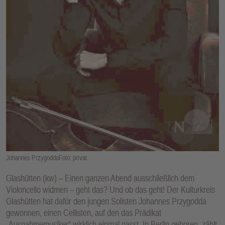
E
N
Johannes PrzygoddaFoto: privat
Glashütten (kw) – Einen ganzen Abend ausschließlich dem
Violoncello widmen – geht das? Und ob das geht! Der Kulturkreis
Glashütten hat dafür den jungen Solisten Johannes Przygodda
gewonnen, einen Cellisten, auf den das Prädikat
„Ausnahmemusiker“ wirklich einmal passt. In Berlin geboren, zählt