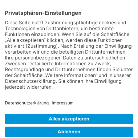
mit Werken von Walter
Wachsmuth
09.07.2026
Wasserampel steht auf Gelb:
Stadt ruft zum Wassersparen
auf
06.08.2026
Jugendchor Hochtaunus
präsentiert sein neues
Programm „Changes“
23.07.2026
Zwischen Fachwerk, Wein und
Sommerabend: Der Rettershof
lädt wieder zum Weinfest ein
NACH OBEN
Impressum
Datenschutz
Netiquette
FAQ
AGB
Mediadaten