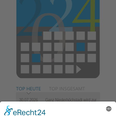
TOP HEUTE
TOP INSGESAMT
30.07.2026
Ganz Niederhöchstadt wird zur
Festmeile
06.08.2026
Hisamoto und Tölke begeistern