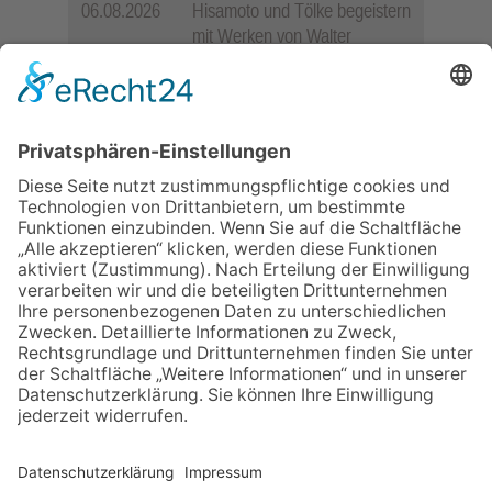
06.08.2026
Hisamoto und Tölke begeistern
mit Werken von Walter
Wachsmuth
09.07.2026
Wasserampel steht auf Gelb:
Stadt ruft zum Wassersparen
auf
30.07.2026
Ganz Niederhöchstadt wird zur
Festmeile
06.08.2026
Jugendchor Hochtaunus
präsentiert sein neues
Programm „Changes“
12.05.2026
Zweisprachige Lesung im 7.
Himmel: Vom Geschenk zum
60. Geburtstag zur Autoren-
Karriere