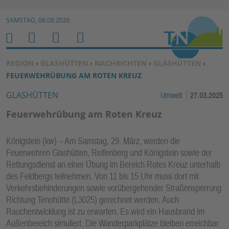
Zur Navigation springen ↓
SAMSTAG, 08.08.2026
Zum Inhalt springen ↓
M
S
B
H
E
U
E
O
SIE BEFINDEN SICH HIER:
REGION
›
GLASHÜTTEN
›
NACHRICHTEN
›
GLASHÜTTEN
›
N
C
N
M
FEUERWEHRÜBUNG AM ROTEN KREUZ
U
H
U
E
GLASHÜTTEN
Umwelt
27.03.2025
E
T
N
Z
Feuerwehrübung am Roten Kreuz
E
R
Königstein (kw) – Am Samstag, 29. März, werden die
F
Feuerwehren Glashütten, Reifenberg und Königstein sowie der
U
Rettungsdienst an einer Übung im Bereich Rotes Kreuz unterhalb
N
des Feldbergs teilnehmen. Von 11 bis 15 Uhr muss dort mit
K
Verkehrsbehinderungen sowie vorübergehender Straßensperrung
TI
Richtung Tenohütte (L3025) gerechnet werden. Auch
Rauchentwicklung ist zu erwarten. Es wird ein Hausbrand im
O
Außenbereich simuliert. Die Wanderparkplätze bleiben erreichbar
N