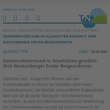
Zur Navigation springen ↓
SONNTAG, 09.08.2026
Zum Inhalt springen ↓
M
S
B
H
E
U
E
O
SIE BEFINDEN SICH HIER:
REGION
›
GLASHÜTTEN
›
NACHRICHTEN
›
GLASHÜTTEN
›
N
C
N
M
GEMEINDEVORSTAND IN GLASHÜTTEN GEWÄHLT: DIRK
U
H
U
E
WESTENBERGER ERSTER BEIGEORDNETER
E
T
GLASHÜTTEN
Politik
28.05.2026
N
Z
E
Gemeindevorstand in Glashütten gewählt:
R
Dirk Westenberger Erster Beigeordneter
F
U
Glashütten (as) – Knapp zehn Wochen nach den
N
Kommunalwahlen in Hessen hat Glashütten einen neuen
K
Gemeindevorstand. Die Wahl der ehrenamtlichen Beigeordneten
TI
hatte sich auf die zweite Sitzung der Gemeindevertretung
verschoben, da nach dem Mehrheitsbeschluss zur Verkleinerung
O
des Gemeindevorstandes von acht auf sechs Personen in der
N