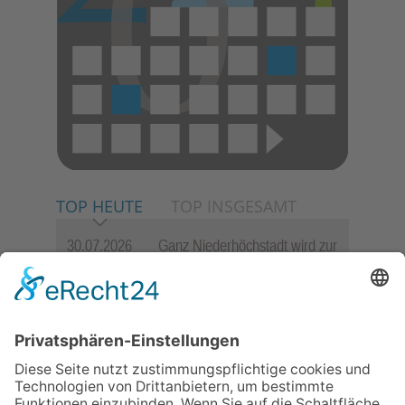
TOP HEUTE
TOP INSGESAMT
30.07.2026
Ganz Niederhöchstadt wird zur
Festmeile
23.07.2026
Zwischen Fachwerk, Wein und
Sommerabend: Der Rettershof
lädt wieder zum Weinfest ein
06.08.2026
Jugendchor Hochtaunus
präsentiert sein neues
Programm „Changes“