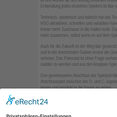
Entwicklung jedes einzelnen Spielers ist klar s
Technisch, spielerisch und taktisch hat das T
HSG attraktiven, schnellen und variablen Hand
immer mehr Zuschauer in die Hallen lockt. D
mehr zusammen, selbst wenn es auf dem Spielb
Auch für die Zukunft ist der Weg klar gesteck
und in der kommenden Saison erneut die Qualif
nehmen. Das Potenzial ist ohne Frage vorhande
stabiler zu werden und aus den knappen Spiel
Den gemeinsamen Abschluss der Spielzeit bild
Abschlussspiel zwischen der D- und C-Jugend
lassen und gestärkt in die Pause zu gehen.
Nach den Ferien werden die Karten neu gemi
bereit sein, ihr wahres Potenzial zu zeigen.