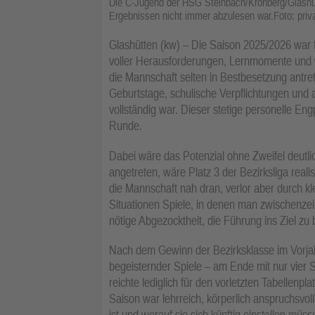
Die C-Jugend der HSG Steinbach/Kronberg/Glashütt
Ergebnissen nicht immer abzulesen war.Foto: priv
Glashütten (kw) – Die Saison 2025/2026 war 
voller Herausforderungen, Lernmomente und wi
die Mannschaft selten in Bestbesetzung antre
Geburtstage, schulische Verpflichtungen und 
vollständig war. Dieser stetige personelle En
Runde.
Dabei wäre das Potenzial ohne Zweifel deutl
angetreten, wäre Platz 3 der Bezirksliga reali
die Mannschaft nah dran, verlor aber durch kl
Situationen Spiele, in denen man zwischenzeit
nötige Abgezocktheit, die Führung ins Ziel zu 
Nach dem Gewinn der Bezirksklasse im Vorjah
begeisternder Spiele – am Ende mit nur vier
reichte lediglich für den vorletzten Tabellenpl
Saison war lehrreich, körperlich anspruchsvol
ist und worauf sie sich künftig einstellen müs