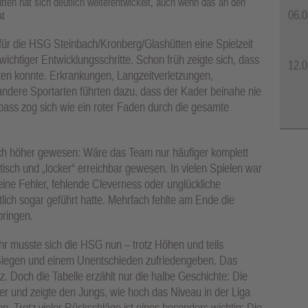
en hat sich deutlich weiterentwickelt, auch wenn das an den
06.0
at
für die HSG Steinbach/Kronberg/Glashütten eine Spielzeit
chtiger Entwicklungsschritte. Schon früh zeigte sich, dass
12.0
ten konnte. Erkrankungen, Langzeitverletzungen,
andere Sportarten führten dazu, dass der Kader beinahe nie
gpass zog sich wie ein roter Faden durch die gesamte
ich höher gewesen: Wäre das Team nur häufiger komplett
stisch und „locker“ erreichbar gewesen. In vielen Spielen war
eine Fehler, fehlende Cleverness oder unglückliche
lich sogar geführt hatte. Mehrfach fehlte am Ende die
bringen.
r musste sich die HSG nun – trotz Höhen und teils
 Siegen und einem Unentschieden zufriedengeben. Das
atz. Doch die Tabelle erzählt nur die halbe Geschichte: Die
ler und zeigte den Jungs, wie hoch das Niveau in der Liga
sen. Trotz vieler Rückschläge ist eines besonders wichtig: Die