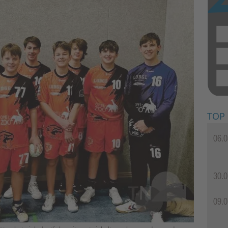
TOP
06.0
30.0
09.0