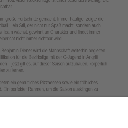
ichtbar.
eam große Fortschritte gemacht. Immer häufiger zeigte die
ball – ein Stil, der nicht nur Spaß macht, sondern auch
as Team wächst, gewinnt an Charakter und findet immer
ericht nicht immer sichtbar wird.
t: Benjamin Diener wird die Mannschaft weiterhin begleiten
ikation für die Bezirksliga mit der C-Jugend in Angriff
n – jetzt gilt es, auf dieser Saison aufzubauen, körperlich
en zu lernen.
eten ein gemütliches Pizzaessen sowie ein fröhliches
. Ein perfekter Rahmen, um die Saison ausklingen zu
scht – und die HSG Steinbach/Kronberg/Glashütten wird