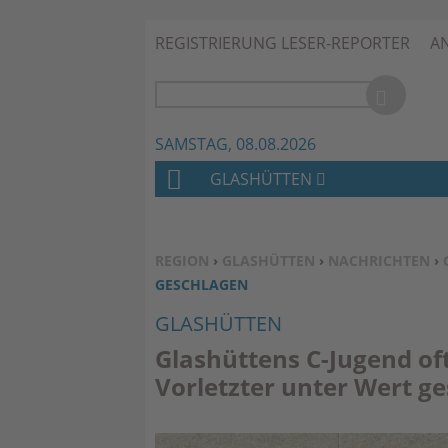
REGISTRIERUNG LESER-REPORTER
A
SAMSTAG, 08.08.2026
GLASHÜTTEN
H
O
M
SIE BEFINDEN SICH HIER:
REGION
›
GLASHÜTTEN
›
NACHRICHTEN
›
E
GESCHLAGEN
GLASHÜTTEN
Glashüttens C-Jugend of
Vorletzter unter Wert g