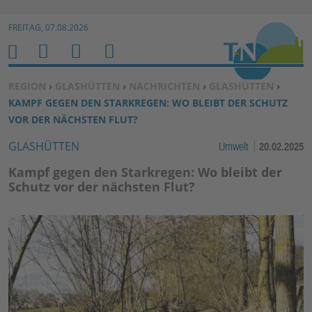
Zur Navigation springen ↓
FREITAG, 07.08.2026
Zum Inhalt springen ↓
M
S
B
H
E
U
E
O
SIE BEFINDEN SICH HIER:
REGION
›
GLASHÜTTEN
›
NACHRICHTEN
›
GLASHÜTTEN
›
N
C
N
M
KAMPF GEGEN DEN STARKREGEN: WO BLEIBT DER SCHUTZ
U
H
U
E
VOR DER NÄCHSTEN FLUT?
E
T
GLASHÜTTEN
Umwelt
20.02.2025
N
Z
E
Kampf gegen den Starkregen: Wo bleibt der
R
Schutz vor der nächsten Flut?
F
U
N
K
TI
O
N