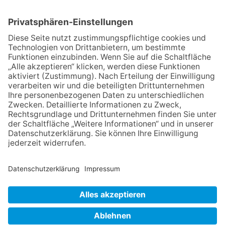
Detektive“ auf den Spuren der
Maus
06.08.2026
Baustellenführung führt auch in
die Zukunft der Stadt
Königstein
06.08.2026
Klinikforum zum Thema
Karpaltunnelsyndrom
06.08.2026
Gewinnspiel zum Start ins
Schuljahr
30.07.2026
Ganz Niederhöchstadt wird zur
Festmeile
NACH OBEN
Impressum
Datenschutz
Netiquette
FAQ
AGB
Mediadaten