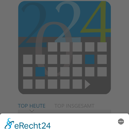
TOP HEUTE
TOP INSGESAMT
06.08.2026
Neuer NaturErlebnispfad
eröffnet: Kleine „Wald-