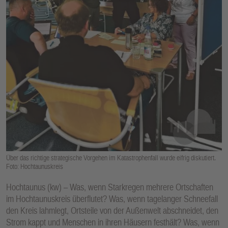
E
N
Über das richtige strategische Vorgehen im Katastrophenfall wurde eifrig diskutiert.
Foto: Hochtaunuskreis
Hochtaunus (kw) – Was, wenn Starkregen mehrere Ortschaften
im Hochtaunuskreis überflutet? Was, wenn tagelanger Schneefall
den Kreis lahmlegt, Ortsteile von der Außenwelt abschneidet, den
Strom kappt und Menschen in ihren Häusern festhält? Was, wenn