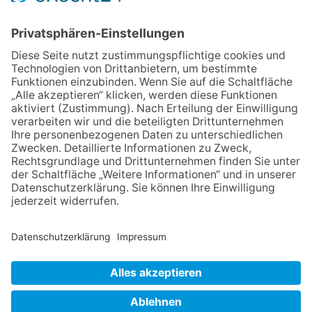
bewerben
04.06.2026
Junge Musiker erringen Sieg
beim Mendelssohn-
Wettbewerb
23.07.2026
Partnerschaftsverein
Kronberg-Aberystwyth feiert
30-Jähriges
06.08.2026
„Die Globale Märchenstraße“:
Workshopreihe in der
Stadtbücherei
13.05.2026
GEWINNSPIEL
NACH OBEN
Impressum
Datenschutz
Netiquette
FAQ
AGB
Mediadaten