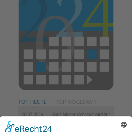
TOP HEUTE
TOP INSGESAMT
30.07.2026
Ganz Niederhöchstadt wird zur
Festmeile
06.08.2026
Jugendchor Hochtaunus