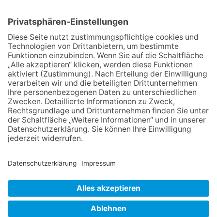
präsentiert sein neues
Programm „Changes“
23.07.2026
Zwischen Fachwerk, Wein und
Sommerabend: Der Rettershof
lädt wieder zum Weinfest ein
06.08.2026
Hisamoto und Tölke begeistern
mit Werken von Walter
Wachsmuth
09.07.2026
Wasserampel steht auf Gelb:
Stadt ruft zum Wassersparen
auf
NACH OBEN
Impressum
Datenschutz
Netiquette
FAQ
AGB
Mediadaten