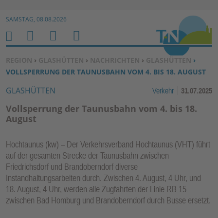
Zur Navigation springen ↓
SAMSTAG, 08.08.2026
Zum Inhalt springen ↓
M
S
B
H
E
U
E
O
SIE BEFINDEN SICH HIER:
REGION
›
GLASHÜTTEN
›
NACHRICHTEN
›
GLASHÜTTEN
›
N
C
N
M
VOLLSPERRUNG DER TAUNUSBAHN VOM 4. BIS 18. AUGUST
U
H
U
E
GLASHÜTTEN
Verkehr
31.07.2025
E
T
N
Z
Vollsperrung der Taunusbahn vom 4. bis 18.
E
August
R
F
Hochtaunus (kw) – Der Verkehrsverband Hochtaunus (VHT) führt
U
auf der gesamten Strecke der Taunusbahn zwischen
N
Friedrichsdorf und Brandoberndorf diverse
K
Instandhaltungsarbeiten durch. Zwischen 4. August, 4 Uhr, und
18. August, 4 Uhr, werden alle Zugfahrten der Linie RB 15
TI
zwischen Bad Homburg und Brandoberndorf durch Busse ersetzt.
O
N