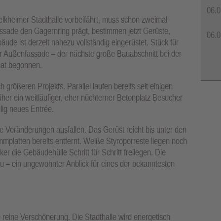
06.0
elkheimer Stadthalle vorbeifährt, muss schon zweimal
sade den Gagernring prägt, bestimmen jetzt Gerüste,
06.0
e ist derzeit nahezu vollständig eingerüstet. Stück für
r Außenfassade – der nächste große Bauabschnitt bei der
hat begonnen.
ch größeren Projekts. Parallel laufen bereits seit einigen
her ein weitläufiger, eher nüchterner Betonplatz Besucher
lig neues Entrée.
die Veränderungen ausfallen. Das Gerüst reicht bis unter den
mmplatten bereits entfernt. Weiße Styroporreste liegen noch
 die Gebäudehülle Schritt für Schritt freilegen. Die
u – ein ungewohnter Anblick für eines der bekanntesten
e reine Verschönerung. Die Stadthalle wird energetisch