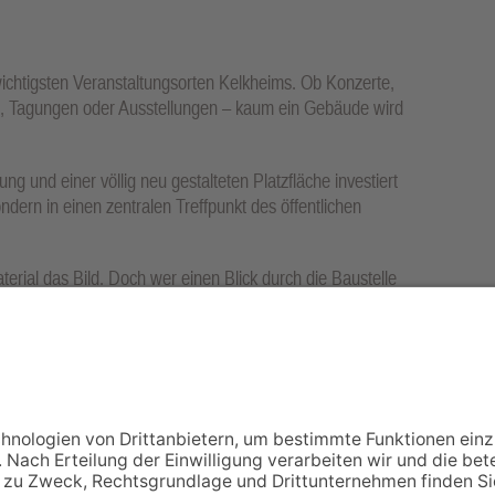
wichtigsten Veranstaltungsorten Kelkheims. Ob Konzerte,
n, Tagungen oder Ausstellungen – kaum ein Gebäude wird
g und einer völlig neu gestalteten Platzfläche investiert
ndern in einen zentralen Treffpunkt des öffentlichen
ial das Bild. Doch wer einen Blick durch die Baustelle
 geht: Wenn die Gerüste wieder verschwunden sind und der
tadthalle kaum wiederzuerkennen sein – moderner, einladender
NACH OBEN