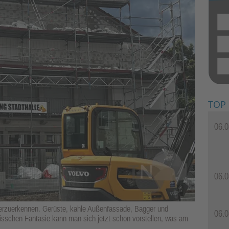
TOP
06.0
06.0
erzuerkennen. Gerüste, kahle Außenfassade, Bagger und
06.0
isschen Fantasie kann man sich jetzt schon vorstellen, was am