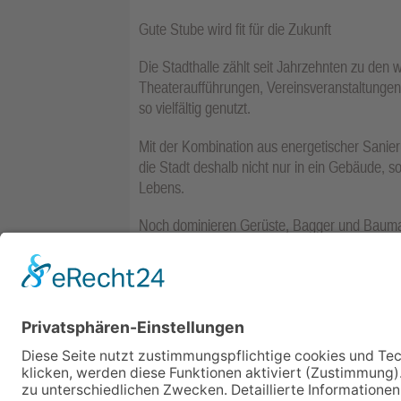
Gute Stube wird fit für die Zukunft
Die Stadthalle zählt seit Jahrzehnten zu den 
Theateraufführungen, Vereinsveranstaltunge
so vielfältig genutzt.
Mit der Kombination aus energetischer Sanierun
die Stadt deshalb nicht nur in ein Gebäude, so
Lebens.
Noch dominieren Gerüste, Bagger und Baumater
wagt, kann bereits erahnen, wohin die Reise
neue Vorplatz fertiggestellt ist, dürfte die S
und deutlich nachhaltiger als bisher.