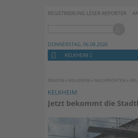
REGISTRIERUNG LESER-REPORTER
A
DONNERSTAG, 06.08.2026
KELKHEIM
H
O
M
SIE BEFINDEN SICH HIER:
REGION
›
KELKHEIM
›
NACHRICHTEN
›
KEL
E
KELKHEIM
Jetzt bekommt die Stadt