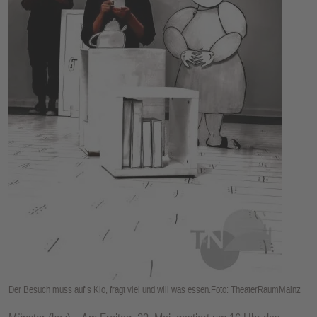
E
N
Der Besuch muss auf‘s Klo, fragt viel und will was essen.Foto: TheaterRaumMainz