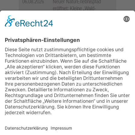
06.08.2026
Neuer NaturErlebnispfad
eröffnet: Kleine „Wald-
Detektive“ auf den Spuren der
Maus
06.08.2026
Baustellenführung führt auch in
die Zukunft der Stadt
Königstein
06.08.2026
Gewinnspiel zum Start ins
Schuljahr
06.08.2026
„Rock auf der Burg“ lässt
Königstein beben
06.08.2026
„Freundschaft, das ist wie
Heimat“ – Lions-Präsident
Jürgen Rohrmann setzt auf
Gemeinschaft und Bewährtes