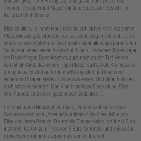
Münster (kez) – Am Freitag, 22. Mai, gastiert um 16 Uhr das
Theater „TheaterRaumMainz“ mit dem Stück „Der Besuch“ im
Kulturbahnhof Münster.
Elise ist allein. In ihrem Haus fühlt sie sich sicher. Alles hat seinen
Platz. Alles ist gut. Draußen war sie schon lange nicht mehr. Dort
lauern zu viele Gefahren. Das Fenster steht allerdings gerne offen.
So kommt immer etwas frische Luft hinein. Und eines Tages sogar
ein Papierflieger. Dann klopft es auch noch an der Tür! Herein
kommt ein Kind, das seinen Papierflieger sucht. Aufs Klo muss es
übrigens auch! Und außerdem will es spielen und lesen und
lachen und Fragen stellen. Und etwas essen. Und dann muss es
auch schon wieder los. Das Kind hinterlässt Eindruck bei Elise.
Und Farben. Und einen ganz neuen Gedanken …
Frei nach dem Bilderbuch von Antje Damm erzählen die zwei
Darstellerinnen vom „TheaterRaumMainz“ die Geschichte von
Elise und ihrem Besuch. Die mobile Theateraktion ist für ALLE ab
4 Jahren. Karten zum Preis von 5 Euro für Kinder und 6 Euro für
Erwachsene können reserviert werden im Internet: