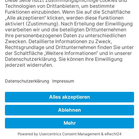
Wettbewerb
23.07.2026
Partnerschaftsverein
Kronberg-Aberystwyth feiert
30-Jähriges
13.05.2026
GEWINNSPIEL
06.08.2026
„Die Globale Märchenstraße“:
Workshopreihe in der
Stadtbücherei
NACH OBEN
Impressum
Datenschutz
Netiquette
FAQ
AGB
Mediadaten
Copyright Taunus Nachrichten 2009 bis 2026
Powered by
native:media
.