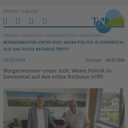
Zur Navigation springen ↓
MONTAG, 10.08.2026
Zum Inhalt springen ↓
M
S
B
H
E
U
E
O
SIE BEFINDEN SICH HIER:
REGION
›
KELKHEIM
›
NACHRICHTEN
›
KELKHEIM
›
N
C
N
M
BÜRGERMEISTER UNTER SICH: WENN POLITIK IN SONNENTAL
U
H
U
E
AUF DAS ECHTE RATHAUS TRIFFT
E
T
KELKHEIM
Sonstiges
09.07.2026
N
Z
E
Bürgermeister unter sich: Wenn Politik in
R
Sonnental auf das echte Rathaus trifft
F
U
N
K
TI
O
N