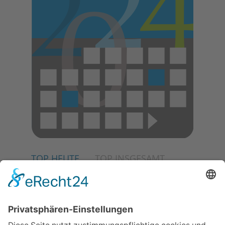
TOP HEUTE
TOP INSGESAMT
02.07.2026
Jetzt für Kulturförderpreis
bewerben
04.06.2026
Junge Musiker erringen Sieg
beim Mendelssohn-