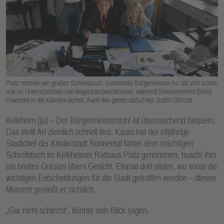
E
N
Platz nehmen am großen Schreibtisch: Sonnentals Bürgermeister Ari übt sich schon
mal im Unterschreiben von Magistratsbeschlüssen, während Stellvertreterin Emily
charmant in die Kamera lächelt. Auch das gehört dazu.Foto: Judith Ulbricht
Kelkheim (ju) – Der Bürgermeisterstuhl ist überraschend bequem.
Das stellt Ari ziemlich schnell fest. Kaum hat der elfjährige
Stadtchef der Kinderstadt Sonnental hinter dem mächtigen
Schreibtisch im Kelkheimer Rathaus Platz genommen, huscht ihm
ein breites Grinsen übers Gesicht. Einmal dort sitzen, wo sonst die
wichtigen Entscheidungen für die Stadt getroffen werden – diesen
Moment genießt er sichtlich.
„Gar nicht schlecht“, könnte sein Blick sagen.