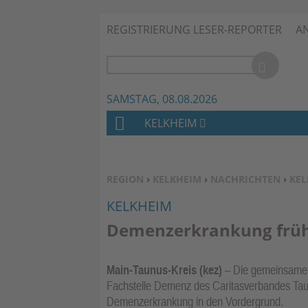
REGISTRIERUNG LESER-REPORTER
A
SAMSTAG, 08.08.2026
KELKHEIM
H
O
M
SIE BEFINDEN SICH HIER:
REGION
›
KELKHEIM
›
NACHRICHTEN
›
KEL
E
KELKHEIM
Demenzerkrankung früh
Main-Taunus-Kreis (kez)
– Die gemeinsamen
Fachstelle Demenz des Caritasverbandes Tau
Demenzerkrankung in den Vordergrund.