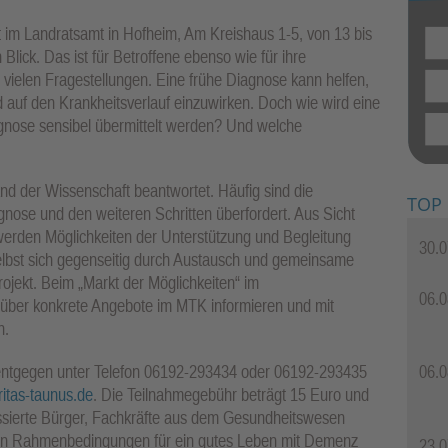
 im Landratsamt in Hofheim, Am Kreishaus 1-5, von 13 bis
lick. Das ist für Betroffene ebenso wie für ihre
 vielen Fragestellungen. Eine frühe Diagnose kann helfen,
 auf den Krankheitsverlauf einzuwirken. Doch wie wird eine
gnose sensibel übermittelt werden? Und welche
d der Wissenschaft beantwortet. Häufig sind die
TOP
gnose und den weiteren Schritten überfordert. Aus Sicht
werden Möglichkeiten der Unterstützung und Begleitung
30.0
selbst sich gegenseitig durch Austausch und gemeinsame
rojekt. Beim „Markt der Möglichkeiten“ im
06.0
ber konkrete Angebote im MTK informieren und mit
n.
ntgegen unter Telefon 06192-293434 oder 06192-293435
06.0
itas-taunus.de
. Die Teilnahmegebühr beträgt 15 Euro und
ressierte Bürger, Fachkräfte aus dem Gesundheitswesen
 von Rahmenbedingungen für ein gutes Leben mit Demenz
23.0