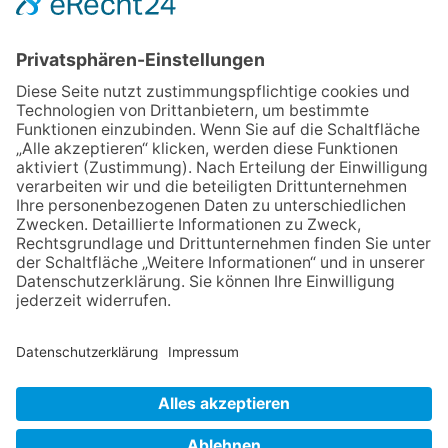
eröffnet: Kleine „Wald-
Detektive“ auf den Spuren der
Maus
06.08.2026
Baustellenführung führt auch in
die Zukunft der Stadt
Königstein
06.08.2026
Klinikforum zum Thema
Karpaltunnelsyndrom
06.08.2026
Gewinnspiel zum Start ins
Schuljahr
06.08.2026
„Rock auf der Burg“ lässt
Königstein beben
NACH OBEN
Impressum
Datenschutz
Netiquette
FAQ
AGB
Mediadaten