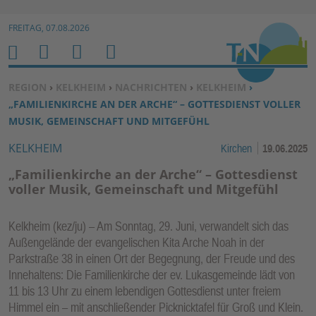
Zur Navigation springen ↓
FREITAG, 07.08.2026
Zum Inhalt springen ↓
M
S
B
H
E
U
E
O
SIE BEFINDEN SICH HIER:
REGION
›
KELKHEIM
›
NACHRICHTEN
›
KELKHEIM
›
N
C
N
M
„FAMILIENKIRCHE AN DER ARCHE“ – GOTTESDIENST VOLLER
U
H
U
E
MUSIK, GEMEINSCHAFT UND MITGEFÜHL
E
T
KELKHEIM
Kirchen
19.06.2025
N
Z
E
„Familienkirche an der Arche“ – Gottesdienst
R
voller Musik, Gemeinschaft und Mitgefühl
F
U
Kelkheim (kez/ju) – Am Sonntag, 29. Juni, verwandelt sich das
N
Außengelände der evangelischen Kita Arche Noah in der
K
Parkstraße 38 in einen Ort der Begegnung, der Freude und des
TI
Innehaltens: Die Familienkirche der ev. Lukasgemeinde lädt von
11 bis 13 Uhr zu einem lebendigen Gottesdienst unter freiem
O
Himmel ein – mit anschließender Picknicktafel für Groß und Klein.
N