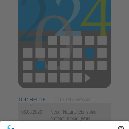
E
N
TOP HEUTE
TOP INSGESAMT
06.08.2026
Neuer NaturErlebnispfad
eröffnet: Kleine „Wald-
Detektive“ auf den Spuren der