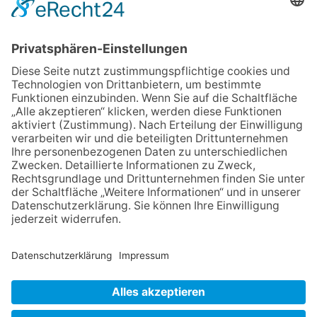
Maus
06.08.2026
Baustellenführung führt auch in
die Zukunft der Stadt
Königstein
06.08.2026
Gewinnspiel zum Start ins
Schuljahr
06.08.2026
„Rock auf der Burg“ lässt
Königstein beben
06.08.2026
„Freundschaft, das ist wie
Heimat“ – Lions-Präsident
Jürgen Rohrmann setzt auf
Gemeinschaft und Bewährtes
NACH OBEN