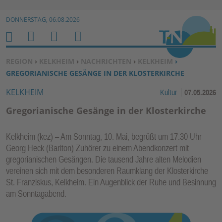
Zur Navigation springen ↓
DONNERSTAG, 06.08.2026
Zum Inhalt springen ↓
M
S
B
H
E
U
E
O
SIE BEFINDEN SICH HIER:
REGION
›
KELKHEIM
›
NACHRICHTEN
›
KELKHEIM
›
N
C
N
M
GREGORIANISCHE GESÄNGE IN DER KLOSTERKIRCHE
U
H
U
E
KELKHEIM
Kultur
07.05.2026
E
T
N
Z
Gregorianische Gesänge in der Klosterkirche
E
R
Kelkheim (kez) – Am Sonntag, 10. Mai, begrüßt um 17.30 Uhr
F
Georg Heck (Bariton) Zuhörer zu einem Abendkonzert mit
U
gregorianischen Gesängen. Die tausend Jahre alten Melodien
N
vereinen sich mit dem besonderen Raumklang der Klosterkirche
K
St. Franziskus, Kelkheim. Ein Augenblick der Ruhe und Besinnung
TI
am Sonntagabend.
O
N