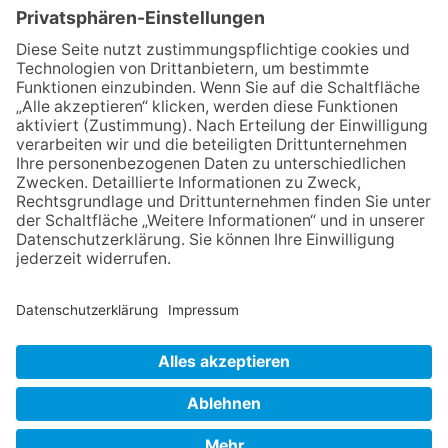
Programm „Changes“
23.07.2026
Zwischen Fachwerk, Wein und
Sommerabend: Der Rettershof
lädt wieder zum Weinfest ein
06.08.2026
Hisamoto und Tölke begeistern
mit Werken von Walter
Wachsmuth
09.07.2026
Wasserampel steht auf Gelb:
Stadt ruft zum Wassersparen
auf
NACH OBEN
Impressum
Datenschutz
Netiquette
FAQ
AGB
Mediadaten
Copyright Taunus Nachrichten 2009 bis 2026