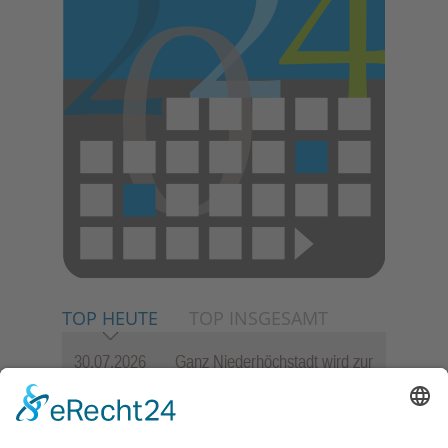
TOP HEUTE
TOP INSGESAMT
30.07.2026
Ganz Niederhöchstadt wird zur
Festmeile
06.08.2026
Jugendchor Hochtaunus
präsentiert sein neues