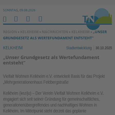
Zur Navigation springen ↓
SONNTAG, 09.08.2026
Zum Inhalt springen ↓
M
S
B
H
E
U
E
O
SIE BEFINDEN SICH HIER:
REGION
›
KELKHEIM
›
NACHRICHTEN
›
KELKHEIM
› „UNSER
N
C
N
M
GRUNDGESETZ ALS WERTEFUNDAMENT ENTSTEHT“
U
H
U
E
KELKHEIM
Stadtentwicklung
30.10.2025
E
T
N
Z
„Unser Grundgesetz als Wertefundament
E
entsteht“
R
F
Vielfalt Wohnen Kelkheim e.V. entwickelt Basis für das Projekt
U
„Mehrgenerationenhaus Feldbergstraße
N
Kelkheim (kez/ju) – Der Verein Vielfalt Wohnen Kelkheim e.V.
K
engagiert sich seit seiner Gründung für gemeinschaftliches,
TI
generationenübergreifendes und nachhaltiges Wohnen in
O
Kelkheim. Im Mittelpunkt steht derzeit das geplante
N