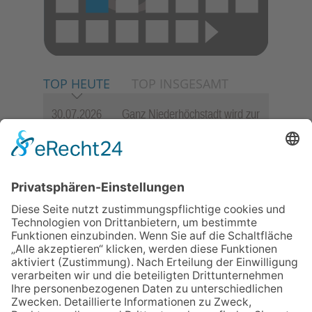
TOP HEUTE
TOP INSGESAMT
30.07.2026
Ganz Niederhöchstadt wird zur
Festmeile
06.08.2026
Jugendchor Hochtaunus
präsentiert sein neues
Programm „Changes“
23.07.2026
Zwischen Fachwerk, Wein und
Sommerabend: Der Rettershof
lädt wieder zum Weinfest ein
06.08.2026
Hisamoto und Tölke begeistern
mit Werken von Walter
Wachsmuth
09.07.2026
Wasserampel steht auf Gelb: