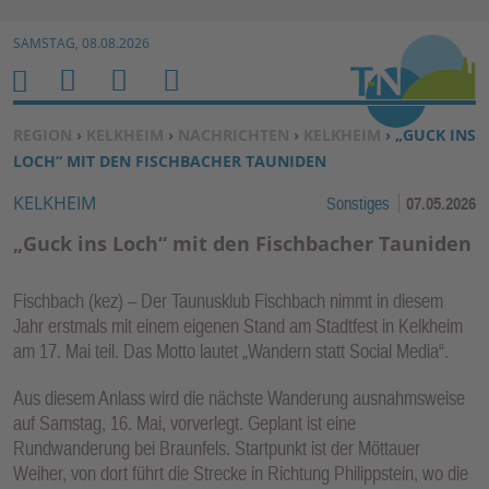
Zur Navigation springen ↓
SAMSTAG, 08.08.2026
Zum Inhalt springen ↓
M
S
B
H
E
U
E
O
SIE BEFINDEN SICH HIER:
REGION
›
KELKHEIM
›
NACHRICHTEN
›
KELKHEIM
› „GUCK INS
N
C
N
M
LOCH“ MIT DEN FISCHBACHER TAUNIDEN
U
H
U
E
KELKHEIM
Sonstiges
07.05.2026
E
T
N
Z
„Guck ins Loch“ mit den Fischbacher Tauniden
E
R
Fischbach (kez) – Der Taunusklub Fischbach nimmt in diesem
F
Jahr erstmals mit einem eigenen Stand am Stadtfest in Kelkheim
U
am 17. Mai teil. Das Motto lautet „Wandern statt Social Media“.
N
Aus diesem Anlass wird die nächste Wanderung ausnahmsweise
K
auf Samstag, 16. Mai, vorverlegt. Geplant ist eine
TI
Rundwanderung bei Braunfels. Startpunkt ist der Möttauer
O
Weiher, von dort führt die Strecke in Richtung Philippstein, wo die
N