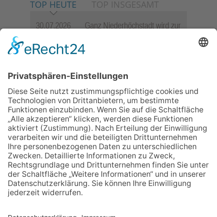
TOP HEUTE
TOP INSGESAMT
30.07.2026
Ganz Niederhöchstadt wird zur
Festmeile
06.08.2026
Jugendchor Hochtaunus
präsentiert sein neues
Programm „Changes“
23.07.2026
Zwischen Fachwerk, Wein und
Sommerabend: Der Rettershof
lädt wieder zum Weinfest ein
06.08.2026
Hisamoto und Tölke begeistern
mit Werken von Walter
Wachsmuth
06.08.2026
„die 80er live“ – Die große
Stadiontour kommt nach
Frankfurt