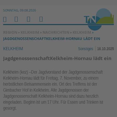
Zur Navigation springen ↓
SONNTAG, 09.08.2026
Zum Inhalt springen ↓
M
S
B
H
E
U
E
O
SIE BEFINDEN SICH HIER:
REGION
›
KELKHEIM
›
NACHRICHTEN
›
KELKHEIM
›
N
C
N
M
JAGDGENOSSENSCHAFTKELKHEIM-HORNAU LÄDT EIN
U
H
U
E
KELKHEIM
Sonstiges
16.10.2025
E
T
N
Z
JagdgenossenschaftKelkheim-Hornau lädt ein
E
R
Kelkheim (kez) –Der Jagdvorstand der Jagdgenossenschaft
F
Kelkheim-Hornau lädt für Freitag, 7. November, zu einem
U
herbstlichen Beisammensein ein. Ort des Treffens ist der
N
Gimbacher Hof in Kelkheim. Alle Jagdgenossen der
K
Jagdgenossenschaft Kelkheim-Hornau sind dazu herzlich
TI
eingeladen. Beginn ist um 17 Uhr. Für Essen und Trinken ist
gesorgt.
O
N