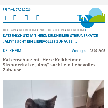
Zur Navigation springen ↓
FREITAG, 07.08.2026
Zum Inhalt springen ↓
M
S
B
H
E
U
E
O
SIE BEFINDEN SICH HIER:
REGION
›
KELKHEIM
›
NACHRICHTEN
›
KELKHEIM
›
N
C
N
M
KATZENSCHUTZ MIT HERZ: KELKHEIMER STREUNERKATZE
U
H
U
E
„AMY“ SUCHT EIN LIEBEVOLLES ZUHAUSE …
E
T
KELKHEIM
Sonstiges
03.07.2025
N
Z
E
Katzenschutz mit Herz: Kelkheimer
R
Streunerkatze „Amy“ sucht ein liebevolles
Zuhause …
F
U
N
K
TI
O
N