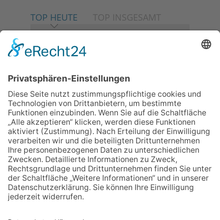
TOP HEUTE
TOP INSGESAMT
06.08.2026
Neuer NaturErlebnispfad
eröffnet: Kleine „Wald-
Detektive“ auf den Spuren der
Maus
06.08.2026
Baustellenführung führt auch in
die Zukunft der Stadt
Königstein
06.08.2026
Klinikforum zum Thema
Karpaltunnelsyndrom
06.08.2026
Gewinnspiel zum Start ins
Schuljahr
06.08.2026
„Rock auf der Burg“ lässt
Königstein beben