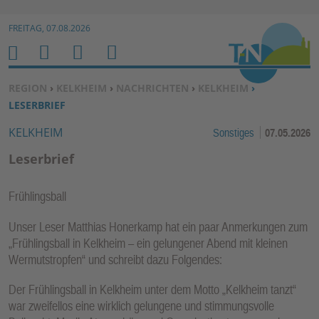
Zur Navigation springen ↓
FREITAG, 07.08.2026
Zum Inhalt springen ↓
M
S
B
H
E
U
E
O
SIE BEFINDEN SICH HIER:
REGION
›
KELKHEIM
›
NACHRICHTEN
›
KELKHEIM
›
N
C
N
M
LESERBRIEF
U
H
U
E
KELKHEIM
Sonstiges
07.05.2026
E
T
N
Z
Leserbrief
E
R
Frühlingsball
F
U
Unser Leser Matthias Honerkamp hat ein paar Anmerkungen zum
N
„Frühlingsball in Kelkheim – ein gelungener Abend mit kleinen
Wermutstropfen“ und schreibt dazu Folgendes:
K
TI
Der Frühlingsball in Kelkheim unter dem Motto „Kelkheim tanzt“
O
war zweifellos eine wirklich gelungene und stimmungsvolle
N