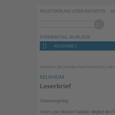
REGISTRIERUNG LESER-REPORTER
A
DONNERSTAG, 06.08.2026
KELKHEIM
H
O
M
SIE BEFINDEN SICH HIER:
REGION
›
KELKHEIM
›
NACHRICHTEN
›
KEL
E
KELKHEIM
Leserbrief
Parkneuregelung
Unser Leser Michael Trawitzki, Mitglied der 