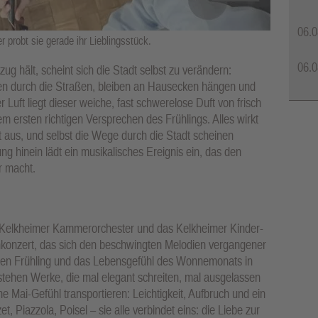
06.0
r probt sie gerade ihr Lieblingsstück.
06.0
ug hält, scheint sich die Stadt selbst zu verändern:
nken durch die Straßen, bleiben an Hausecken hängen und
 Luft liegt dieser weiche, fast schwerelose Duft von frisch
rsten richtigen Versprechen des Frühlings. Alles wirkt
t aus, und selbst die Wege durch die Stadt scheinen
 hinein lädt ein musikalisches Ereignis ein, das den
ar macht.
s Kelkheimer Kammerorchester und das Kelkheimer Kinder-
konzert, das sich den beschwingten Melodien vergangener
 den Frühling und das Lebensgefühl des Wonnemonats in
stehen Werke, die mal elegant schreiten, mal ausgelassen
e Mai-Gefühl transportieren: Leichtigkeit, Aufbruch und ein
 Piazzola, Poisel – sie alle verbindet eins: die Liebe zur