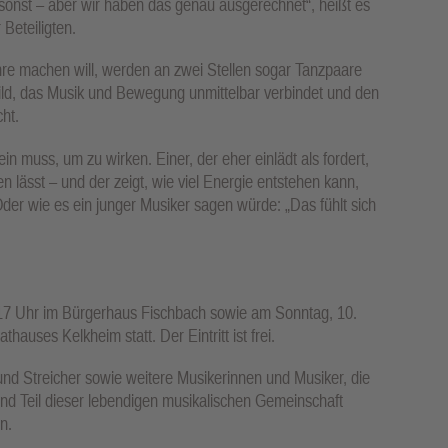
ls sonst – aber wir haben das genau ausgerechnet“, heißt es
Beteiligten.
re machen will, werden an zwei Stellen sogar Tanzpaare
 Bild, das Musik und Bewegung unmittelbar verbindet und den
ht.
ein muss, um zu wirken. Einer, der eher einlädt als fordert,
en lässt – und der zeigt, wie viel Energie entstehen kann,
r wie es ein junger Musiker sagen würde: „Das fühlt sich
 17 Uhr im Bürgerhaus Fischbach sowie am Sonntag, 10.
hauses Kelkheim statt. Der Eintritt ist frei.
und Streicher sowie weitere Musikerinnen und Musiker, die
 Teil dieser lebendigen musikalischen Gemeinschaft
n.