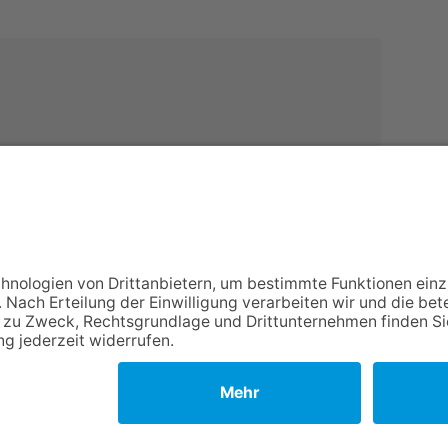
NACH OBEN
Impressum
Datenschutz
Netiquette
FAQ
AGB
Mediadaten
Copyright Taunus Nachrichten 2009 bis 2026
Powered by
native:media
.