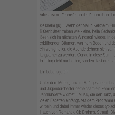
Arbesa ist mit Feuereifer bei den Proben dabei. Hie
Kelkheim (ju) – Wenn der Mai in Kelkheim Einz
Blütenblätter treiben wie kleine, helle Geda
lösen sich im nächsten Windstoß wieder. In der
erblühenden Bäumen, warmem Boden und dem e
ein wenig heller, die Abende dehnen sich sanf
langsamer zu werden. Genau in diese Stimmung
Frühling nicht nur hörbar, sondern fast greifb
Ein Lebensgefühl
Unter dem Motto „Tanz im Mai“ gestalten da
und Jugendorchester gemeinsam ein Familien
Jahrhunderte widmet – Musik, die den Tanz,
vielen Facetten einfängt. Auf dem Programm 
wirbeln und dabei immer wieder dieses typisch
Hauch von Romantik. Ob Brahms, Strauß, Bizet,