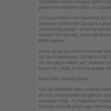
Zeit begleiten und ihm eine ganz eigene Frisc
gehören zum Kelkheimer Kinder- und Jugendor
„Ich mag am liebsten den Ungarischen Tanz un
gemeinsam mit Anton den Sprung ins Jugendsi
„Das hat richtig Energie – da will man gar ni
besonders für Filmmusik: „Dance with Wolves i
Musik reingehen.“
Arbesa, die seit drei Jahren im Orchester spiel
eine klare Favoritenwahl: „Der March of the T
Ohr, den mag ich wirklich sehr.“ Besonders s
werden soll – Musik, die nicht nur gespielt, so
Kleine Bühne, lebendige Bühne
Auch das Bühnenbild selbst erzählt eine klei
und einer bevorstehenden energetischen Sani
kurzerhand verlegt – ins Bürgerhaus Fischbac
Fischbach wurde die Bühne sogar millimeterg