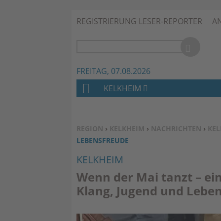
REGISTRIERUNG LESER-REPORTER
A
FREITAG, 07.08.2026
KELKHEIM
H
O
M
SIE BEFINDEN SICH HIER:
REGION
›
KELKHEIM
›
NACHRICHTEN
›
KEL
E
LEBENSFREUDE
KELKHEIM
Wenn der Mai tanzt – ein
Klang, Jugend und Lebe