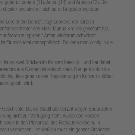
he geben: Leonard (11), Anton (14) und Arbesa (12). Sie
chester und sind mit sichtbarer Begeisterung dabei.
d Lord of the Dance“, sagt Leonard, der kürzlich
nfonieorchester des Main-Taunus-Kreises geschafft hat.
cht aufhören zu spielen.“ Anton wiederum schwärmt
st für mich total atmosphärisch. Da kann man richtig in die
t, ist an zwei Stücken im Konzert beteiligt – und hat dabei
oreadors aus Carmen ist einfach stark. Der geht sofort ins
chön ist, dass genau diese Begeisterung im Konzert spürbar
ndern gelebt wird.
ne Geschichte. Da die Stadthalle derzeit wegen Bauarbeiten
erung nicht zur Verfügung steht, wurde das Konzert
h sowie in den Plenarsaal des Rathaus Kelkheim. In
enau vermessen – schließlich muss ein ganzes Orchester