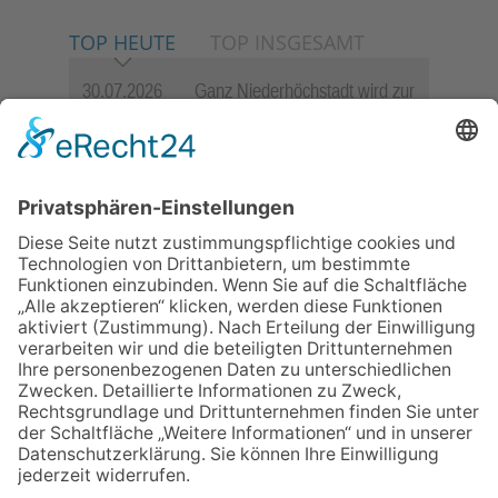
TOP HEUTE
TOP INSGESAMT
30.07.2026
Ganz Niederhöchstadt wird zur
Festmeile
06.08.2026
Jugendchor Hochtaunus
präsentiert sein neues
Programm „Changes“
06.08.2026
Hisamoto und Tölke begeistern
mit Werken von Walter
Wachsmuth
23.07.2026
Zwischen Fachwerk, Wein und
Sommerabend: Der Rettershof
lädt wieder zum Weinfest ein
09.07.2026
Wasserampel steht auf Gelb:
Stadt ruft zum Wassersparen
auf