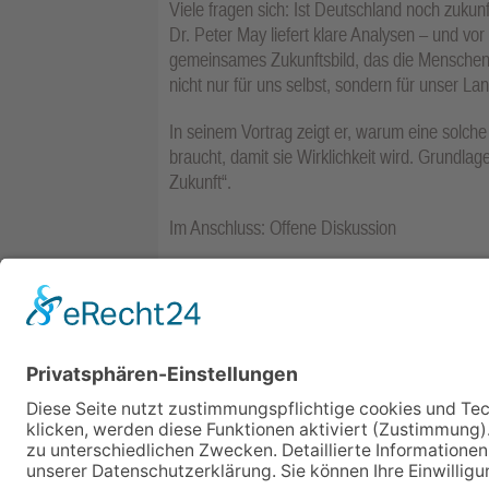
Viele fragen sich: Ist Deutschland noch zuku
Dr. Peter May liefert klare Analysen – und vor 
gemeinsames Zukunftsbild, das die Menschen b
nicht nur für uns selbst, sondern für unser Lan
In seinem Vortrag zeigt er, warum eine solche 
braucht, damit sie Wirklichkeit wird. Grundlag
Zukunft“.
Im Anschluss: Offene Diskussion
Im Anschluss an den Vortrag sind alle Gäste he
Fragen aus dem Publikum zur Verfügung – ein
Eintritt ist frei.