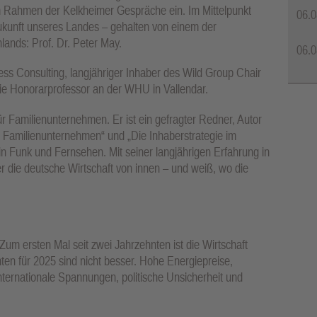
m Rahmen der Kelkheimer Gespräche ein. Im Mittelpunkt
06.0
 Zukunft unseres Landes – gehalten von einem der
ands: Prof. Dr. Peter May.
06.0
s Consulting, langjähriger Inhaber des Wild Group Chair
ie Honorarprofessor an der WHU in Vallendar.
ür Familienunternehmen. Er ist ein gefragter Redner, Autor
ll Familienunternehmen“ und „Die Inhaberstrategie im
n Funk und Fernsehen. Mit seiner langjährigen Erfahrung in
 er die deutsche Wirtschaft von innen – und weiß, wo die
: Zum ersten Mal seit zwei Jahrzehnten ist die Wirtschaft
en für 2025 sind nicht besser. Hohe Energiepreise,
ernationale Spannungen, politische Unsicherheit und