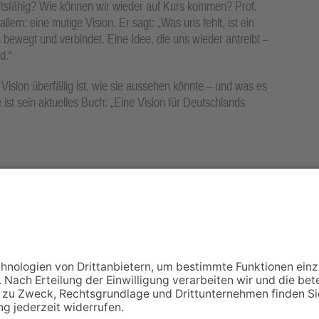
nftsfähig? Wie können wir wieder auf Kurs kommen? Prof.
allem: eine mutige Vision. Er sagt: „Was uns fehlt, ist ein
ewegt und verbindet. Eine Idee, die uns wieder antreibt –
d.“
Vision überfällig ist, wie sie aussehen könnte – und was es
e ist sein aktuelles Buch: „Eine Vision für Deutschlands
rzlich eingeladen, mitzudiskutieren. Prof. Dr. May steht für
 Abend voller Impulse, Austausch und Perspektiven. Der
NACH OBEN
Impressum
Datenschutz
Netiquette
FAQ
AGB
Mediadaten