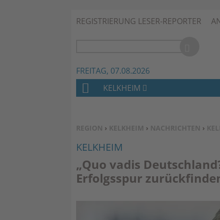
REGISTRIERUNG LESER-REPORTER
A
FREITAG, 07.08.2026
KELKHEIM
H
O
M
SIE BEFINDEN SICH HIER:
REGION
›
KELKHEIM
›
NACHRICHTEN
›
KEL
E
KELKHEIM
„Quo vadis Deutschland? 
Erfolgsspur zurückfinde