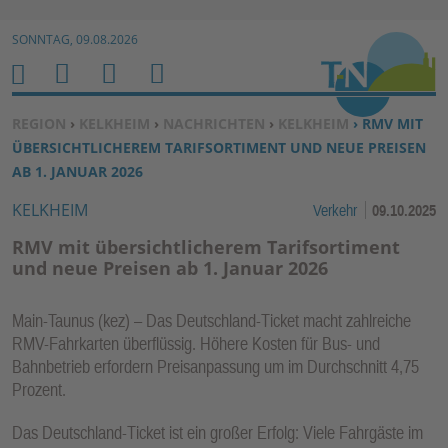
Zur Navigation springen ↓
SONNTAG, 09.08.2026
Zum Inhalt springen ↓
M
S
B
H
E
U
E
O
SIE BEFINDEN SICH HIER:
REGION
›
KELKHEIM
›
NACHRICHTEN
›
KELKHEIM
› RMV MIT
N
C
N
M
ÜBERSICHTLICHEREM TARIFSORTIMENT UND NEUE PREISEN
U
H
U
E
AB 1. JANUAR 2026
E
T
KELKHEIM
Verkehr
09.10.2025
N
Z
E
RMV mit übersichtlicherem Tarifsortiment
R
und neue Preisen ab 1. Januar 2026
F
U
Main-Taunus (kez) – Das Deutschland-Ticket macht zahlreiche
N
RMV-Fahrkarten überflüssig. Höhere Kosten für Bus- und
K
Bahnbetrieb erfordern Preisanpassung um im Durchschnitt 4,75
TI
Prozent.
O
Das Deutschland-Ticket ist ein großer Erfolg: Viele Fahrgäste im
N