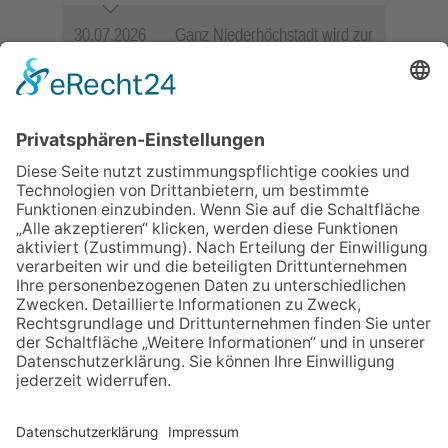
30.07.2026
Ganz Niederhöchstadt wird zur
Festmeile
23.07.2026
Zwischen Fachwerk, Wein und
Sommerabend: Der Rettershof
lädt wieder zum Weinfest ein
06.08.2026
Jugendchor Hochtaunus
präsentiert sein neues
Programm „Changes“
06.08.2026
„die 80er live“ – Die große
Stadiontour kommt nach
Frankfurt
06.08.2026
Hisamoto und Tölke begeistern
mit Werken von Walter
Wachsmuth