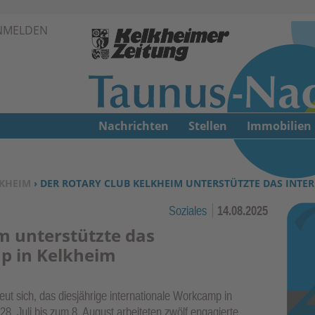
Zur Navigation springen ↓
NMELDEN
Zum Inhalt springen ↓
Nachrichten
Stellen
Immobilien
KHEIM
› DER ROTARY CLUB KELKHEIM UNTERSTÜTZTE DAS INT
Soziales
14.08.2025
m unterstützte das
p in Kelkheim
ut sich, das diesjährige internationale Workcamp in
28. Juli bis zum 8. August arbeiteten zwölf engagierte