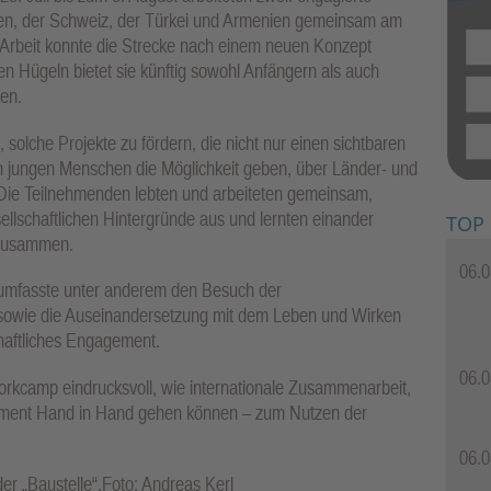
nien, der Schweiz, der Türkei und Armenien gemeinsam am
Arbeit konnte die Strecke nach einem neuen Konzept
en Hügeln bietet sie künftig sowohl Anfängern als auch
en.
 solche Projekte zu fördern, die nicht nur einen sichtbaren
ch jungen Menschen die Möglichkeit geben, über Länder- und
ie Teilnehmenden lebten und arbeiteten gemeinsam,
sellschaftlichen Hintergründe aus und lernten einander
TOP
 zusammen.
06.0
mfasste unter anderem den Besuch der
t sowie die Auseinandersetzung mit dem Leben und Wirken
haftliches Engagement.
06.0
orkcamp eindrucksvoll, wie internationale Zusammenarbeit,
agement Hand in Hand gehen können – zum Nutzen der
06.0
er „Baustelle“.Foto: Andreas Kerl