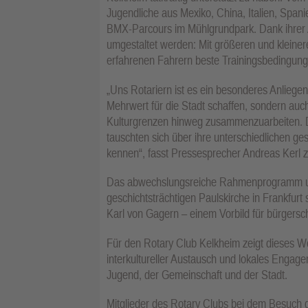
Jugendliche aus Mexiko, China, Italien, Spa
BMX-Parcours im Mühlgrundpark. Dank ihrer 
umgestaltet werden: Mit größeren und kleiner
erfahrenen Fahrern beste Trainingsbedingung
„Uns Rotariern ist es ein besonderes Anliegen,
Mehrwert für die Stadt schaffen, sondern au
Kulturgrenzen hinweg zusammenzuarbeiten. D
tauschten sich über ihre unterschiedlichen ge
kennen“, fasst Pressesprecher Andreas Kerl
Das abwechslungsreiche Rahmenprogramm u
geschichtsträchtigen Paulskirche in Frankfur
Karl von Gagern – einem Vorbild für bürgersc
Für den Rotary Club Kelkheim zeigt dieses W
interkultureller Austausch und lokales Eng
Jugend, der Gemeinschaft und der Stadt.
Mitglieder des Rotary Clubs bei dem Besuch d