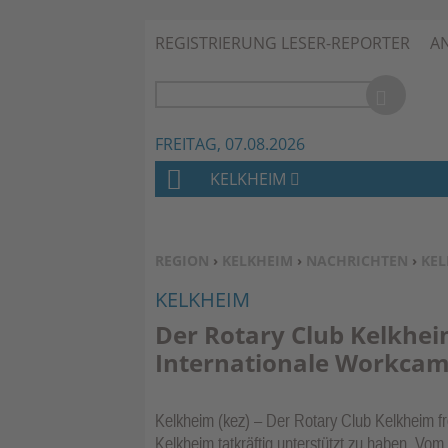
REGISTRIERUNG LESER-REPORTER
A
FREITAG, 07.08.2026
KELKHEIM
H
O
M
SIE BEFINDEN SICH HIER:
REGION
›
KELKHEIM
›
NACHRICHTEN
›
KEL
E
KELKHEIM
Der Rotary Club Kelkhei
Internationale Workcam
Kelkheim (kez) – Der Rotary Club Kelkheim fre
Kelkheim tatkräftig unterstützt zu haben. Vom 