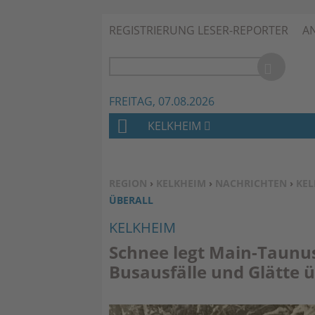
REGISTRIERUNG LESER-REPORTER
A
FREITAG, 07.08.2026
KELKHEIM
H
O
M
SIE BEFINDEN SICH HIER:
REGION
›
KELKHEIM
›
NACHRICHTEN
›
KEL
E
BERALL
KELKHEIM
Schnee legt Main-Taunus
Busausfälle und Glätte ü