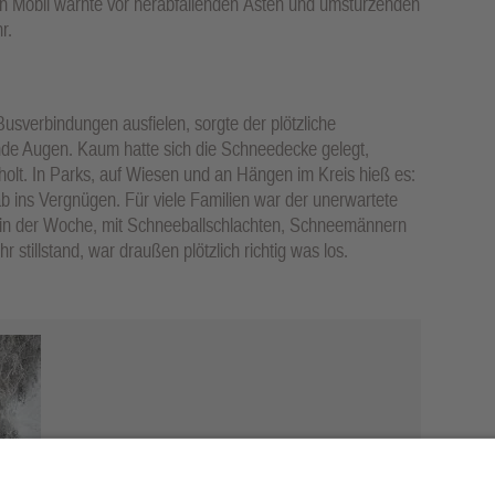
n Mobil warnte vor herabfallenden Ästen und umstürzenden
r.
sverbindungen ausfielen, sorgte der plötzliche
ende Augen. Kaum hatte sich die Schneedecke gelegt,
olt. In Parks, auf Wiesen und an Hängen im Kreis hieß es:
ab ins Vergnügen. Für viele Familien war der unerwartete
n in der Woche, mit Schneeballschlachten, Schneemännern
stillstand, war draußen plötzlich richtig was los.