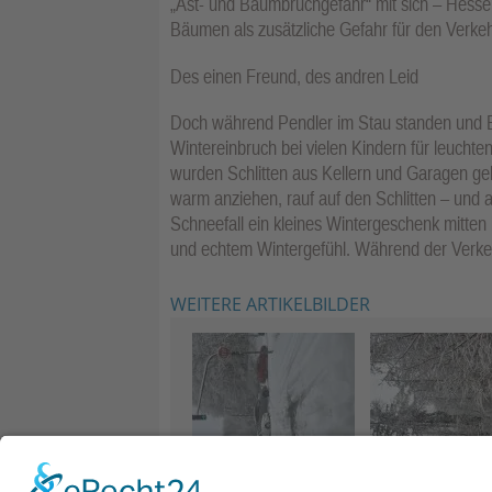
„Ast- und Baumbruchgefahr“ mit sich – Hesse
Bäumen als zusätzliche Gefahr für den Verkeh
Des einen Freund, des andren Leid
Doch während Pendler im Stau standen und Bu
Wintereinbruch bei vielen Kindern für leucht
wurden Schlitten aus Kellern und Garagen geh
warm anziehen, rauf auf den Schlitten – und 
Schneefall ein kleines Wintergeschenk mitte
und echtem Wintergefühl. Während der Verkehr 
WEITERE ARTIKELBILDER