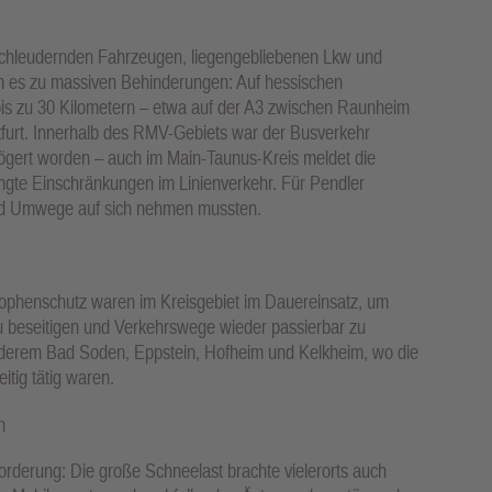
zu schleudernden Fahrzeugen, liegengebliebenen Lkw und
m es zu massiven Behinderungen: Auf hessischen
 bis zu 30 Kilometern – etwa auf der A3 zwischen Raunheim
kfurt. Innerhalb des RMV-Gebiets war der Busverkehr
rzögert worden – auch im Main-Taunus-Kreis meldet die
ngte Einschränkungen im Linienverkehr. Für Pendler
und Umwege auf sich nehmen mussten.
ophenschutz waren im Kreisgebiet im Dauereinsatz, um
 beseitigen und Verkehrswege wieder passierbar zu
derem Bad Soden, Eppstein, Hofheim und Kelkheim, wo die
itig tätig waren.
n
orderung: Die große Schneelast brachte vielerorts auch