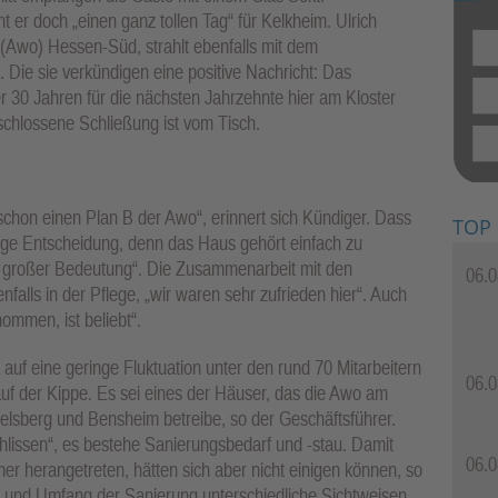
ht er doch „einen ganz tollen Tag“ für Kelkheim. Ulrich
 (Awo) Hessen-Süd, strahlt ebenfalls mit dem
Die sie verkündigen eine positive Nachricht: Das
r 30 Jahren für die nächsten Jahrzehnte hier am Kloster
schlossene Schließung ist vom Tisch.
schon einen Plan B der Awo“, erinnert sich Kündiger. Dass
TOP
htige Entscheidung, denn das Haus gehört einfach zu
von großer Bedeutung“. Die Zusammenarbeit mit den
06.0
nfalls in der Pflege, „wir waren sehr zufrieden hier“. Auch
mmen, ist beliebt“.
auf eine geringe Fluktuation unter den rund 70 Mitarbeitern
06.0
auf der Kippe. Es sei eines der Häuser, das die Awo am
lsberg und Bensheim betreibe, so der Geschäftsführer.
hlissen“, es bestehe Sanierungsbedarf und -stau. Damit
06.0
mer herangetreten, hätten sich aber nicht einigen können, so
rt und Umfang der Sanierung unterschiedliche Sichtweisen