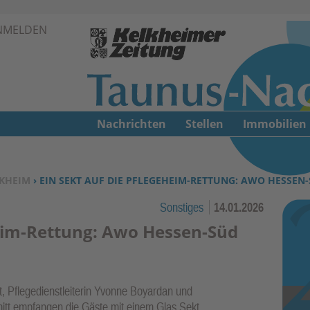
Zur Navigation springen ↓
NMELDEN
Zum Inhalt springen ↓
Nachrichten
Stellen
Immobilien
KHEIM
› EIN SEKT AUF DIE PFLEGEHEIM-RETTUNG: AWO HESSEN
Sonstiges
14.01.2026
heim-Rettung: Awo Hessen-Süd
t, Pflegedienstleiterin Yvonne Boyardan und
itt empfangen die Gäste mit einem Glas Sekt.