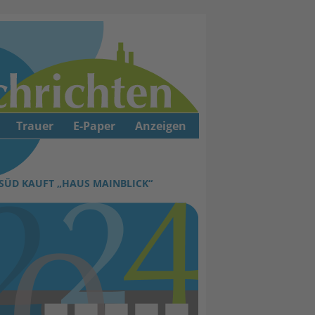
Trauer
E-Paper
Anzeigen
-SÜD KAUFT „HAUS MAINBLICK“