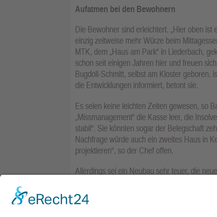
Aufatmen bei den Bewohnern
Die Bewohner sind erleichtert. „Hier oben ist 
einzig zeitweise mehr Würze beim Mittagess
MTK, dem „Haus am Park“ in Liederbach, geko
schon seit einigen Jahren hier und freuen sich
Bugdoll-Schmitt, selbst am Kloster geboren, is
die Entwicklungen informiert, betont sie.
Es seien keine leichten Zeiten gewesen, so 
„Missmanagement“ die Kasse leer, die Insolve
stabil“. Sie könnten sogar der Belegschaft zeh
Nachfrage würde auch ein zweites Haus in Ke
projektieren“, so der Chef offen.
Allerdings sei ein Neubau sehr teuer, die ne
den Großbrand im Haus an Weihnachten 2014 un
holprigen Zufahrtsstraße „Mainblick“ an. Und 
seinen Charme behält.“