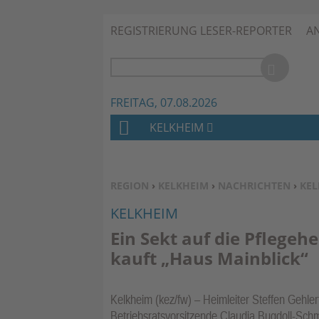
REGISTRIERUNG LESER-REPORTER
A
FREITAG, 07.08.2026
KELKHEIM
H
O
M
SIE BEFINDEN SICH HIER:
REGION
›
KELKHEIM
›
NACHRICHTEN
›
KEL
E
KELKHEIM
Ein Sekt auf die Pflege
kauft „Haus Mainblick“
Kelkheim (kez/fw) – Heimleiter Steffen Gehler
Betriebsratsvorsitzende Claudia Bugdoll-Schm