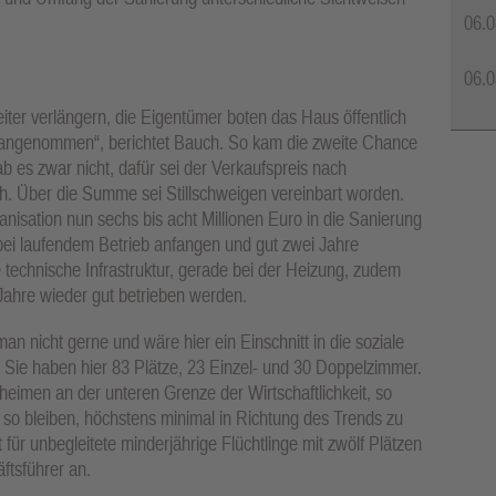
06.0
06.0
iter verlängern, die Eigentümer boten das Haus öffentlich
t angenommen“, berichtet Bauch. So kam die zweite Chance
b es zwar nicht, dafür sei der Verkaufspreis nach
. Über die Summe sei Stillschweigen vereinbart worden.
anisation nun sechs bis acht Millionen Euro in die Sanierung
 bei laufendem Betrieb anfangen und gut zwei Jahre
technische Infrastruktur, gerade bei der Heizung, zudem
hre wieder gut betrieben werden.
man nicht gerne und wäre hier ein Einschnitt in die soziale
. Sie haben hier 83 Plätze, 23 Einzel- und 30 Doppelzimmer.
eimen an der unteren Grenze der Wirtschaftlichkeit, so
 so bleiben, höchstens minimal in Richtung des Trends zu
r unbegleitete minderjährige Flüchtlinge mit zwölf Plätzen
ftsführer an.