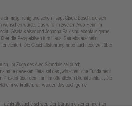
es einmalig, ruhig und schön“, sagt Gisela Bosch, die sich
en wünschen würde. Das wird im zweiten Awo-Heim im
cht. Gisela Kaiser und Johanna Falk sind ebenfalls gerne
 über die Perspektiven fürs Haus. Betriebsratschefin
t erleichtert. Die Geschäftsführung habe auch jederzeit über
Bauch. Im Zuge des Awo-Skandals sei durch
nz nahe gewesen. Jetzt sei das „wirtschaftliche Fundament
n Prozent über dem Tarif im öffentlichen Dienst zahlen. „Die
lkheim verkraften, wir würden das auch gerne
ue Fachkräftesuche schwer. Der Bürgermeister erinnert an
d kündigt mittel- bis langfristig die Sanierung der sehr
er gibt den Hinweis: „Achten Sie darauf, dass das Haus