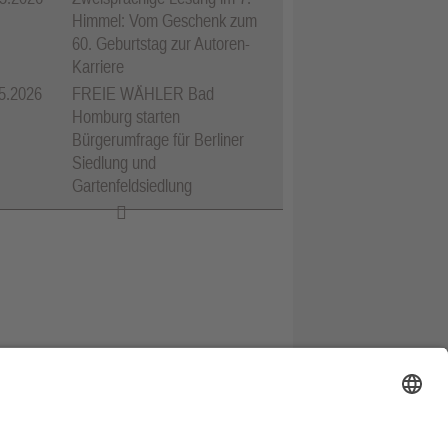
Himmel: Vom Geschenk zum
60. Geburtstag zur Autoren-
Karriere
5.2026
FREIE WÄHLER Bad
Homburg starten
Bürgerumfrage für Berliner
Siedlung und
Gartenfeldsiedlung