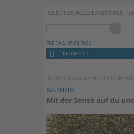
REGISTRIERUNG LESER-REPORTER
A
FREITAG, 07.08.2026
KELKHEIM
H
O
M
SIE BEFINDEN SICH HIER:
REGION
›
KELKHEIM
›
NACHRICHTEN
›
KEL
E
KELKHEIM
Mit der Sense auf du un