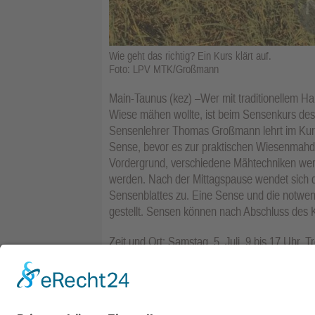
Wie geht das richtig? Ein Kurs klärt auf.
Foto: LPV MTK/Großmann
Main-Taunus (kez) –Wer mit traditionellem H
Wiese mähen wollte, ist beim Sensenkurs des
Sensenlehrer Thomas Großmann lehrt im Kurs
Sense, bevor es zur praktischen Wiesenmahd 
Vordergrund, verschiedene Mähtechniken werd
werden. Nach der Mittagspause wendet sich
Sensenblattes zu. Eine Sense und die notwe
gestellt. Sensen können nach Abschluss des 
Zeit und Ort: Samstag, 5. Juli, 9 bis 17 Uhr. 
Steinmühlenweg 5, 65439 Flörsheim. Kosten:
Anmeldung unter:
info@lpv-mtk.de