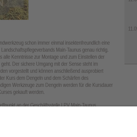
11.0
andwerkzeug schon immer einmal insektenfreundlich eine
 Landschaftspflegeverbands Main-Taunus genau richtig.
 alle Kenntnisse zur Montage und zum Einstellen der
geht. Der sichere Umgang mit der Sense steht im
en vorgestellt und können anschließend ausprobiert
 der Kurs dem Dengeln und dem Schärfen des
ndigen Werkzeuge zum Dengeln werden für die Kursdauer
Kurses gekauft werden.
Treffpunkt an der Geschäftsstelle LPV Main-Taunus,
 95 Euro.