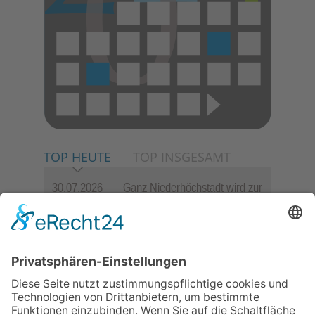
TOP HEUTE
TOP INSGESAMT
30.07.2026
Ganz Niederhöchstadt wird zur
Festmeile
06.08.2026
Hisamoto und Tölke begeistern
mit Werken von Walter
Wachsmuth
06.08.2026
Jugendchor Hochtaunus
präsentiert sein neues
Programm „Changes“