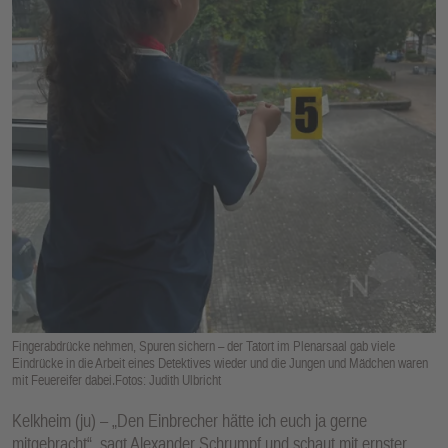
E
N
Fingerabdrücke nehmen, Spuren sichern – der Tatort im Plenarsaal gab viele
Eindrücke in die Arbeit eines Detektives wieder und die Jungen und Mädchen waren
mit Feuereifer dabei.Fotos: Judith Ulbricht
Kelkheim (ju) – „Den Einbrecher hätte ich euch ja gerne
mitgebracht“, sagt Alexander Schrumpf und schaut mit ernster