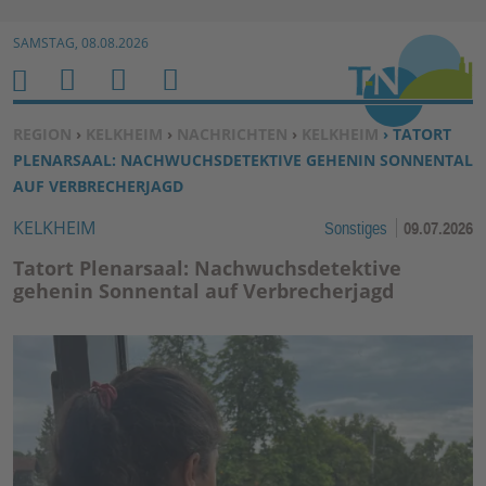
Zur Navigation springen ↓
SAMSTAG, 08.08.2026
Zum Inhalt springen ↓
M
S
B
H
E
U
E
O
SIE BEFINDEN SICH HIER:
REGION
›
KELKHEIM
›
NACHRICHTEN
›
KELKHEIM
› TATORT
N
C
N
M
PLENARSAAL: NACHWUCHSDETEKTIVE GEHENIN SONNENTAL
U
H
U
E
AUF VERBRECHERJAGD
E
T
KELKHEIM
Sonstiges
09.07.2026
N
Z
E
Tatort Plenarsaal: Nachwuchsdetektive
R
gehenin Sonnental auf Verbrecherjagd
F
U
N
K
TI
O
N