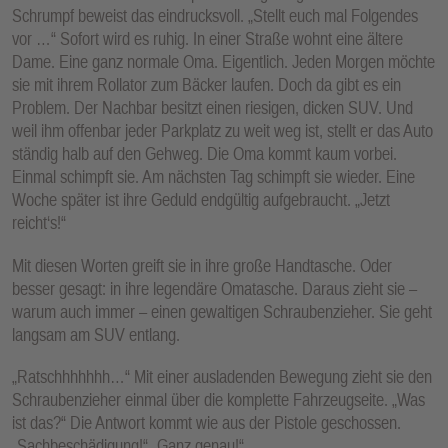
Schrumpf beweist das eindrucksvoll. „Stellt euch mal Folgendes
vor …“ Sofort wird es ruhig. In einer Straße wohnt eine ältere
Dame. Eine ganz normale Oma. Eigentlich. Jeden Morgen möchte
sie mit ihrem Rollator zum Bäcker laufen. Doch da gibt es ein
Problem. Der Nachbar besitzt einen riesigen, dicken SUV. Und
weil ihm offenbar jeder Parkplatz zu weit weg ist, stellt er das Auto
ständig halb auf den Gehweg. Die Oma kommt kaum vorbei.
Einmal schimpft sie. Am nächsten Tag schimpft sie wieder. Eine
Woche später ist ihre Geduld endgültig aufgebraucht. „Jetzt
reicht‘s!“
Mit diesen Worten greift sie in ihre große Handtasche. Oder
besser gesagt: in ihre legendäre Omatasche. Daraus zieht sie –
warum auch immer – einen gewaltigen Schraubenzieher. Sie geht
langsam am SUV entlang.
„Ratschhhhhhh…“ Mit einer ausladenden Bewegung zieht sie den
Schraubenzieher einmal über die komplette Fahrzeugseite. „Was
ist das?“ Die Antwort kommt wie aus der Pistole geschossen.
„Sachbeschädigung!“ „Ganz genau!“