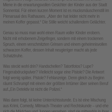
Miene in die erwartungsvollen Gesichter der Kinder aus der Stadt
Sonnental. Für einen kurzen Moment ist es mucksmäuschenstill im
Plenarsaal des Rathauses. „Aber der hat leider nicht mehr in
meinen Koffer gepasst.“ Die Stille weicht schallendem Gelächter.
Genau so muss man wohl einen Raum voller Kinder erobern.
Nicht mit erhobenem Zeigefinger, sondern mit einem trockenen
Spruch, einem verschmitzten Grinsen und einem geheimnisvollen
schwarzen Koffer, dessen Inhalt neugieriger macht als jede
Schatztruhe.
Was steckt wohl drin? Handschellen? Tatortfotos? Lupe?
Fingerabdruckpulver? Vielleicht sogar eine Pistole? Die Antwort
folgt wenig später. Pistole? Fehlanzeige. Denn gleich zu Beginn
räumt Schrumpf mit einem der größten Irrtümer über seinen Beruf
auf.„Ein Detektiv ist nicht die Polizei.“
Was dann folgt, ist keine Unterrichtsstunde. Es ist eine Mischung
aus Krimi, Comedy, Mitmach-Theater und Rechtskunde – und ehe
sich die Mädchen und Jungen versehen, sind sie mittendrin in ihrer