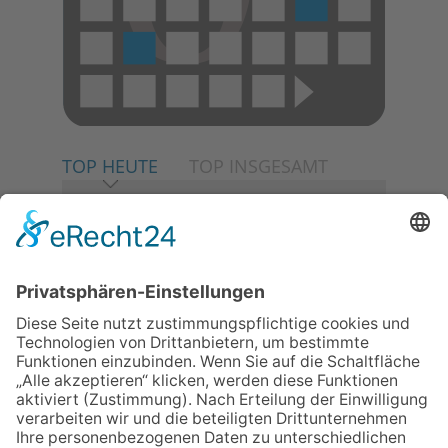
TOP HEUTE
TOP INSGESAMT
06.08.2026
Neuer NaturErlebnispfad
eröffnet: Kleine „Wald-
Detektive“ auf den Spuren der
Maus
06.08.2026
Baustellenführung führt auch in
die Zukunft der Stadt
Königstein
06.08.2026
Klinikforum zum Thema
Karpaltunnelsyndrom
06.08.2026
Gewinnspiel zum Start ins