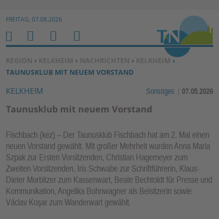
Zur Navigation springen ↓
FREITAG, 07.08.2026
Zum Inhalt springen ↓
M
S
B
H
E
U
E
O
SIE BEFINDEN SICH HIER:
REGION
›
KELKHEIM
›
NACHRICHTEN
›
KELKHEIM
›
N
C
N
M
TAUNUSKLUB MIT NEUEM VORSTAND
U
H
U
E
KELKHEIM
Sonstiges
07.05.2026
E
T
N
Z
Taunusklub mit neuem Vorstand
E
R
Fischbach (kez) – Der Taunusklub Fischbach hat am 2. Mai einen
F
neuen Vorstand gewählt. Mit großer Mehrheit wurden Anna Maria
U
Szpak zur Ersten Vorsitzenden, Christian Hagemeyer zum
N
Zweiten Vorsitzenden, Iris Schwabe zur Schriftführerin, Klaus-
K
Dieter Morbitzer zum Kassenwart, Beate Bechtoldt für Presse und
TI
Kommunikation, Angelika Bohnwagner als Beisitzerin sowie
Václav Koşar zum Wanderwart gewählt.
O
N