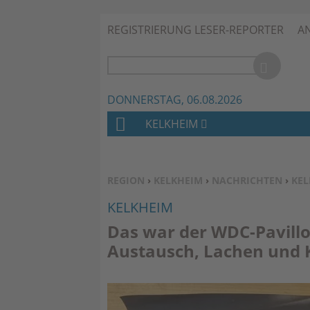
REGISTRIERUNG LESER-REPORTER
A
DONNERSTAG, 06.08.2026
KELKHEIM
H
O
M
SIE BEFINDEN SICH HIER:
REGION
›
KELKHEIM
›
NACHRICHTEN
›
KEL
E
KELKHEIM
Das war der WDC-Pavillo
Austausch, Lachen und K