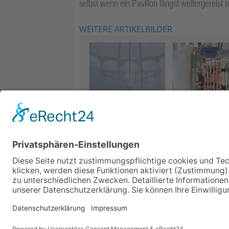
selbst wenn ein Pavillon längst weitergereist is
WEITERE ARTIKELBILDER