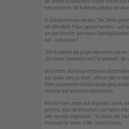
der beiden Künstlerinnen Sophie Netzer und 
Interventionen, die Kelkheim plötzlich mit an
In Schulworkshops mit dem Titel „Wem gehört
wie öffentliche Plätze genutzt werden – und wi
werden könnten. Wo fehlen Sitzmöglichkeiten
auf – und warum?
„Die Kreativität der jungen Menschen hat uns 
„Da kamen Gedanken und Perspektiven, die ung
Im Schilder-Workshop entstanden Botschafte
war später etwa zu lesen: „Warum gibt es hie
Beim sogenannten Kleisterspaziergang wurden
entdeckt und spielerisch kommentiert.
Kerstin Reyer zeigte sich begeistert davon, w
gemerkt, dass die Menschen Lust hatten, mitzu
oder spontan mitgemacht.“ So wurde der Pavill
Pinnwand für Ideen, Kritik, neues Denken.