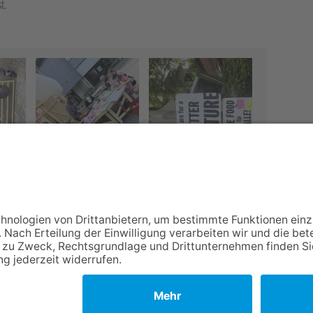
t.
NACH OBEN
Impressum
Datenschutz
Netiquette
FAQ
AGB
Mediadaten
Copyright Taunus Nachrichten 2009 bis 2026