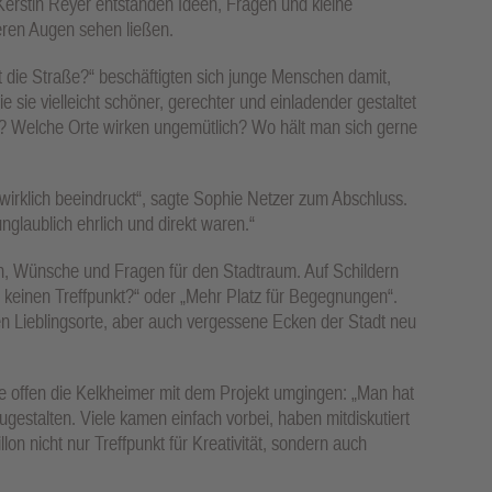
Kerstin Reyer entstanden Ideen, Fragen und kleine
deren Augen sehen ließen.
 die Straße?“ beschäftigten sich junge Menschen damit,
e sie vielleicht schöner, gerechter und einladender gestaltet
? Welche Orte wirken ungemütlich? Wo hält man sich gerne
wirklich beeindruckt“, sagte Sophie Netzer zum Abschluss.
laublich ehrlich und direkt waren.“
n, Wünsche und Fragen für den Stadtraum. Auf Schildern
r keinen Treffpunkt?“ oder „Mehr Platz für Begegnungen“.
 Lieblingsorte, aber auch vergessene Ecken der Stadt neu
ie offen die Kelkheimer mit dem Projekt umgingen: „Man hat
gestalten. Viele kamen einfach vorbei, haben mitdiskutiert
on nicht nur Treffpunkt für Kreativität, sondern auch