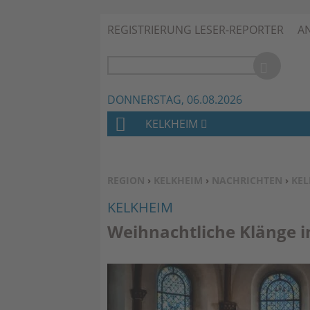
REGISTRIERUNG LESER-REPORTER
A
DONNERSTAG, 06.08.2026
KELKHEIM
H
O
M
SIE BEFINDEN SICH HIER:
REGION
›
KELKHEIM
›
NACHRICHTEN
›
KEL
E
KELKHEIM
Weihnachtliche Klänge i