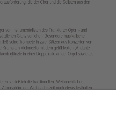
rausforderung, die der Chor und die Solisten aus den
er von Instrumentalisten des Frankfurter Opern- und
ätzlichen Glanz verliehen. Besondere musikalische
sa ließ seine Trompete in zwei Sätzen aus Konzerten von
ne Krams am Violoncello mit dem gefühlvollen „Andante
Jacob glänzte in einer Doppelrolle an der Orgel sowie als
ten schließlich die traditionellen „Weihnachtlichen
e Atmosphäre der Weihnachtszeit noch etwas festhalten
ine Kosten. Besonders das gemeinsame Singen der
nd sorgte für einen schönen, besinnlichen Start in das