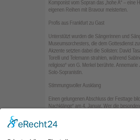
Komponist vom Sopran das „hohe A“ – eine He
eigenen Reihen mit Bravour meisterten.
Profis aus Frankfurt zu Gast
Unterstützt wurden die Sängerinnen und Säng
Museumsorchesters, die dem Gottesdienst zus
Akzente setzten dabei die Solisten: David Ta
Torelli und Telemann strahlen, während Sabi
religioso“ von G. Merkel berührte. Annemarie 
Solo-Sopranistin.
Stimmungsvoller Ausklang
Einen gelungenen Abschluss der Festtage bilde
Nachklänge“ am 4. Januar. Wer die besonder
wollte, kam in der Klosterkirche voll auf se
Weihnachtslieder rundete den Nachmittag ab u
neue Jahr.