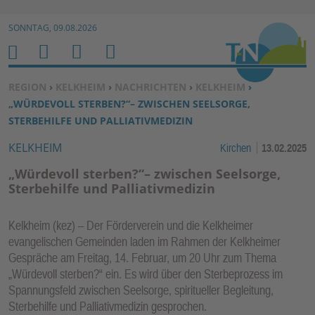
Zur Navigation springen ↓
SONNTAG, 09.08.2026
Zum Inhalt springen ↓
M
S
B
H
E
U
E
O
SIE BEFINDEN SICH HIER:
REGION
›
KELKHEIM
›
NACHRICHTEN
›
KELKHEIM
›
N
C
N
M
„WÜRDEVOLL STERBEN?“– ZWISCHEN SEELSORGE,
U
H
U
E
STERBEHILFE UND PALLIATIVMEDIZIN
E
T
KELKHEIM
Kirchen
13.02.2025
N
Z
E
„Würdevoll sterben?“– zwischen Seelsorge,
R
Sterbehilfe und Palliativmedizin
F
U
Kelkheim (kez) – Der Förderverein und die Kelkheimer
N
evangelischen Gemeinden laden im Rahmen der Kelkheimer
K
Gespräche am Freitag, 14. Februar, um 20 Uhr zum Thema
TI
„Würdevoll sterben?“ ein. Es wird über den Sterbeprozess im
Spannungsfeld zwischen Seelsorge, spiritueller Begleitung,
O
Sterbehilfe und Palliativmedizin gesprochen.
N