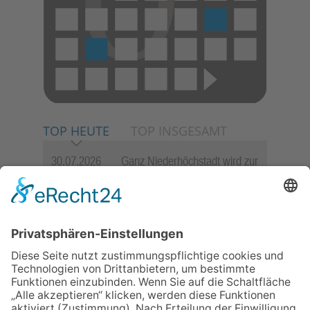
TOP HEUTE
TOP INSGESAMT
30.07.2026
Ganz Niederhöchstadt wird zur
Festmeile
23.07.2026
Zwischen Fachwerk, Wein und
Sommerabend: Der Rettershof
lädt wieder zum Weinfest ein
06.08.2026
Jugendchor Hochtaunus
präsentiert sein neues
Programm „Changes“
06.08.2026
„die 80er live“ – Die große