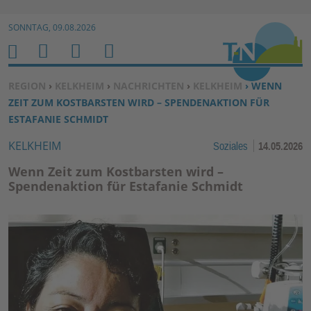
Zur Navigation springen ↓
SONNTAG, 09.08.2026
Zum Inhalt springen ↓
M
S
B
H
E
U
E
O
SIE BEFINDEN SICH HIER:
REGION
›
KELKHEIM
›
NACHRICHTEN
›
KELKHEIM
› WENN
N
C
N
M
ZEIT ZUM KOSTBARSTEN WIRD – SPENDENAKTION FÜR
U
H
U
E
ESTAFANIE SCHMIDT
E
T
KELKHEIM
Soziales
14.05.2026
N
Z
E
Wenn Zeit zum Kostbarsten wird –
R
Spendenaktion für Estafanie Schmidt
F
U
N
K
TI
O
N