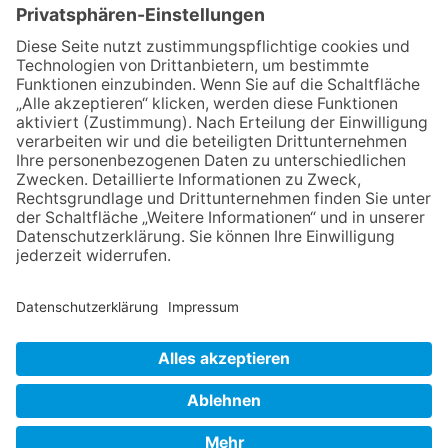
lädt wieder zum Weinfest ein
06.08.2026
Jugendchor Hochtaunus
präsentiert sein neues
Programm „Changes“
06.08.2026
„die 80er live“ – Die große
Stadiontour kommt nach
Frankfurt
06.08.2026
Hisamoto und Tölke begeistern
mit Werken von Walter
Wachsmuth
NACH OBEN
Impressum
Datenschutz
Netiquette
FAQ
AGB
Mediadaten
Copyright Taunus Nachrichten 2009 bis 2026