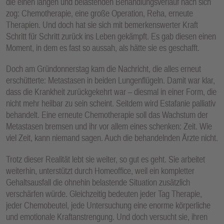
die einen langen und belastenden Behandlungsverlauf nach sich
zog: Chemotherapie, eine große Operation, Reha, erneute
Therapien. Und doch hat sie sich mit bemerkenswerter Kraft
Schritt für Schritt zurück ins Leben gekämpft. Es gab diesen einen
Moment, in dem es fast so aussah, als hätte sie es geschafft.
Doch am Gründonnerstag kam die Nachricht, die alles erneut
erschütterte: Metastasen in beiden Lungenflügeln. Damit war klar,
dass die Krankheit zurückgekehrt war – diesmal in einer Form, die
nicht mehr heilbar zu sein scheint. Seitdem wird Estafanie palliativ
behandelt. Eine erneute Chemotherapie soll das Wachstum der
Metastasen bremsen und ihr vor allem eines schenken: Zeit. Wie
viel Zeit, kann niemand sagen. Auch die behandelnden Ärzte nicht.
Trotz dieser Realität lebt sie weiter, so gut es geht. Sie arbeitet
weiterhin, unterstützt durch Homeoffice, weil ein kompletter
Gehaltsausfall die ohnehin belastende Situation zusätzlich
verschärfen würde. Gleichzeitig bedeuten jeder Tag Therapie,
jeder Chemobeutel, jede Untersuchung eine enorme körperliche
und emotionale Kraftanstrengung. Und doch versucht sie, ihren