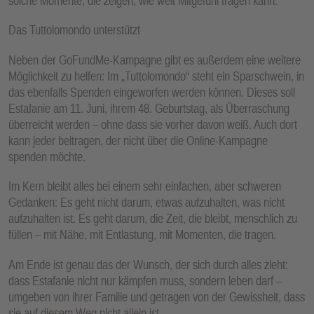
solche Momente, die zeigen, wie weit Mitgefühl tragen kann.
Das Tuttolomondo unterstützt
Neben der GoFundMe-Kampagne gibt es außerdem eine weitere
Möglichkeit zu helfen: Im „Tuttolomondo“ steht ein Sparschwein, in
das ebenfalls Spenden eingeworfen werden können. Dieses soll
Estafanie am 11. Juni, ihrem 48. Geburtstag, als Überraschung
überreicht werden – ohne dass sie vorher davon weiß. Auch dort
kann jeder beitragen, der nicht über die Online-Kampagne
spenden möchte.
Im Kern bleibt alles bei einem sehr einfachen, aber schweren
Gedanken: Es geht nicht darum, etwas aufzuhalten, was nicht
aufzuhalten ist. Es geht darum, die Zeit, die bleibt, menschlich zu
füllen – mit Nähe, mit Entlastung, mit Momenten, die tragen.
Am Ende ist genau das der Wunsch, der sich durch alles zieht:
dass Estafanie nicht nur kämpfen muss, sondern leben darf –
umgeben von ihrer Familie und getragen von der Gewissheit, dass
sie auf diesem Weg nicht allein ist.