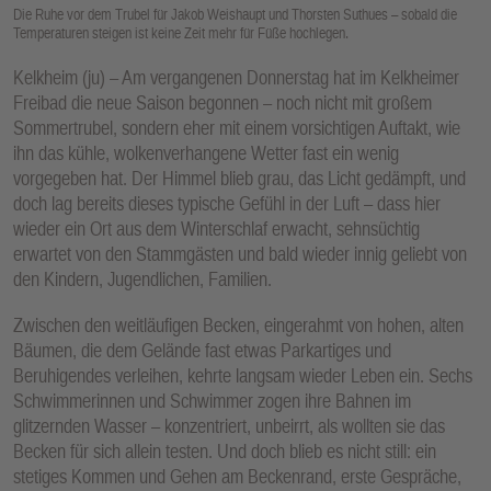
Die Ruhe vor dem Trubel für Jakob Weishaupt und Thorsten Suthues – sobald die
Temperaturen steigen ist keine Zeit mehr für Füße hochlegen.
Kelkheim (ju) – Am vergangenen Donnerstag hat im Kelkheimer
Freibad die neue Saison begonnen – noch nicht mit großem
Sommertrubel, sondern eher mit einem vorsichtigen Auftakt, wie
ihn das kühle, wolkenverhangene Wetter fast ein wenig
vorgegeben hat. Der Himmel blieb grau, das Licht gedämpft, und
doch lag bereits dieses typische Gefühl in der Luft – dass hier
wieder ein Ort aus dem Winterschlaf erwacht, sehnsüchtig
erwartet von den Stammgästen und bald wieder innig geliebt von
den Kindern, Jugendlichen, Familien.
Zwischen den weitläufigen Becken, eingerahmt von hohen, alten
Bäumen, die dem Gelände fast etwas Parkartiges und
Beruhigendes verleihen, kehrte langsam wieder Leben ein. Sechs
Schwimmerinnen und Schwimmer zogen ihre Bahnen im
glitzernden Wasser – konzentriert, unbeirrt, als wollten sie das
Becken für sich allein testen. Und doch blieb es nicht still: ein
stetiges Kommen und Gehen am Beckenrand, erste Gespräche,