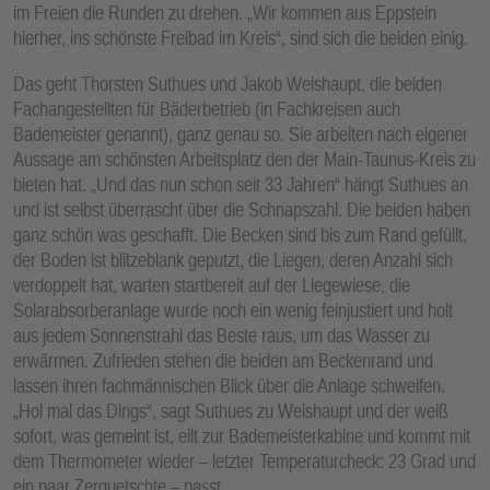
im Freien die Runden zu drehen. „Wir kommen aus Eppstein
hierher, ins schönste Freibad im Kreis“, sind sich die beiden einig.
Das geht Thorsten Suthues und Jakob Weishaupt, die beiden
Fachangestellten für Bäderbetrieb (in Fachkreisen auch
Bademeister genannt), ganz genau so. Sie arbeiten nach eigener
Aussage am schönsten Arbeitsplatz den der Main-Taunus-Kreis zu
bieten hat. „Und das nun schon seit 33 Jahren“ hängt Suthues an
und ist selbst überrascht über die Schnapszahl. Die beiden haben
ganz schön was geschafft. Die Becken sind bis zum Rand gefüllt,
der Boden ist blitzeblank geputzt, die Liegen, deren Anzahl sich
verdoppelt hat, warten startbereit auf der Liegewiese, die
Solarabsorberanlage wurde noch ein wenig feinjustiert und holt
aus jedem Sonnenstrahl das Beste raus, um das Wasser zu
erwärmen. Zufrieden stehen die beiden am Beckenrand und
lassen ihren fachmännischen Blick über die Anlage schweifen.
„Hol mal das Dings“, sagt Suthues zu Weishaupt und der weiß
sofort, was gemeint ist, eilt zur Bademeisterkabine und kommt mit
dem Thermometer wieder – letzter Temperaturcheck: 23 Grad und
ein paar Zerquetschte – passt.