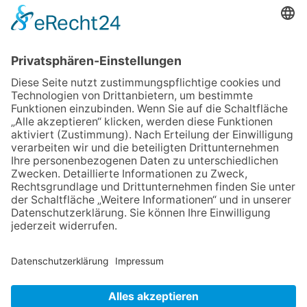
06.08.2026
Neuer NaturErlebnispfad
eröffnet: Kleine „Wald-
Detektive“ auf den Spuren der
Maus
30.07.2026
Ganz Niederhöchstadt wird zur
Festmeile
06.08.2026
Baustellenführung führt auch in
die Zukunft der Stadt
Königstein
06.08.2026
Klinikforum zum Thema
Karpaltunnelsyndrom
06.08.2026
Gewinnspiel zum Start ins
Schuljahr
NACH OBEN