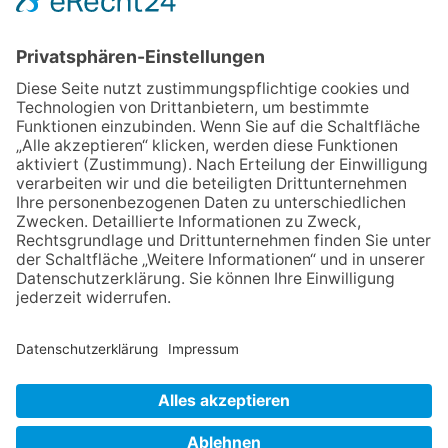
auf
12.05.2026
Zweisprachige Lesung im 7.
Himmel: Vom Geschenk zum
60. Geburtstag zur Autoren-
Karriere
10.05.2026
Hauptamtlicher CDU-Stadtrat
für Friedrichsdorf?
11.05.2026
FREIE WÄHLER Bad
Homburg starten
Bürgerumfrage für Berliner
Siedlung und
Gartenfeldsiedlung
NACH OBEN
Impressum
Datenschutz
Netiquette
FAQ
AGB
Mediadaten