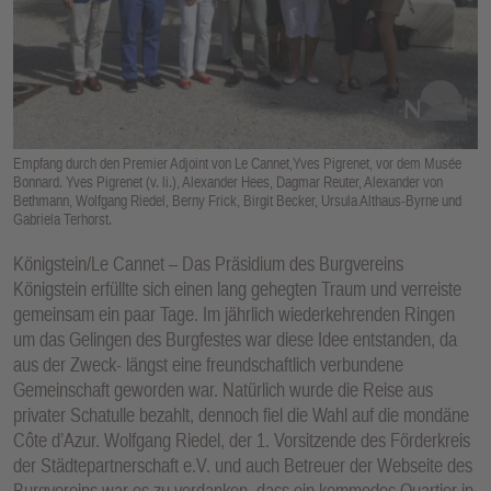
E
N
Empfang durch den Premier Adjoint von Le Cannet,Yves Pigrenet, vor dem Musée
Bonnard. Yves Pigrenet (v. li.), Alexander Hees, Dagmar Reuter, Alexander von
Bethmann, Wolfgang Riedel, Berny Frick, Birgit Becker, Ursula Althaus-Byrne und
Gabriela Terhorst.
Königstein/Le Cannet – Das Präsidium des Burgvereins
Königstein erfüllte sich einen lang gehegten Traum und verreiste
gemeinsam ein paar Tage. Im jährlich wiederkehrenden Ringen
um das Gelingen des Burgfestes war diese Idee entstanden, da
aus der Zweck- längst eine freundschaftlich verbundene
Gemeinschaft geworden war. Natürlich wurde die Reise aus
privater Schatulle bezahlt, dennoch fiel die Wahl auf die mondäne
Côte d’Azur. Wolfgang Riedel, der 1. Vorsitzende des Förderkreis
der Städtepartnerschaft e.V. und auch Betreuer der Webseite des
Burgvereins war es zu verdanken, dass ein kommodes Quartier in