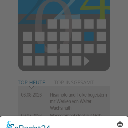
TOP HEUTE
TOP INSGESAMT
06.08.2026
Hisamoto und Tölke begeistern
mit Werken von Walter
Wachsmuth
09.07.2026
Wasserampel steht auf Gelb:
Stadt ruft zum Wassersparen