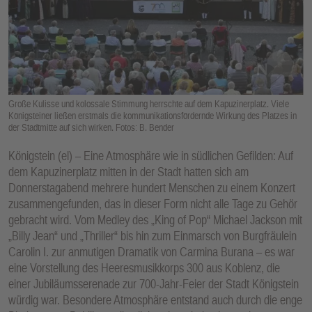
E
N
Große Kulisse und kolossale Stimmung herrschte auf dem Kapuzinerplatz. Viele
Königsteiner ließen erstmals die kommunikationsfördernde Wirkung des Platzes in
der Stadtmitte auf sich wirken. Fotos: B. Bender
Königstein (el) – Eine Atmosphäre wie in südlichen Gefilden: Auf
dem Kapuzinerplatz mitten in der Stadt hatten sich am
Donnerstagabend mehrere hundert Menschen zu einem Konzert
zusammengefunden, das in dieser Form nicht alle Tage zu Gehör
gebracht wird. Vom Medley des „King of Pop“ Michael Jackson mit
„Billy Jean“ und „Thriller“ bis hin zum Einmarsch von Burgfräulein
Carolin I. zur anmutigen Dramatik von Carmina Burana – es war
eine Vorstellung des Heeresmusikkorps 300 aus Koblenz, die
einer Jubiläumsserenade zur 700-Jahr-Feier der Stadt Königstein
würdig war. Besondere Atmosphäre entstand auch durch die enge