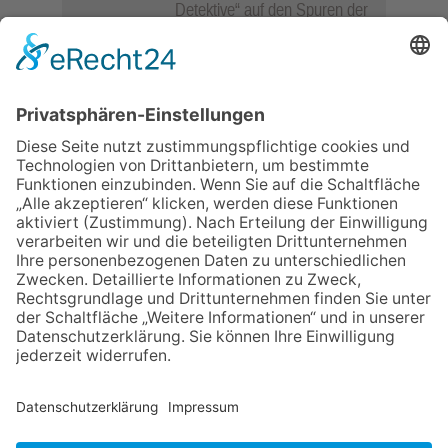
Detektive“ auf den Spuren der
Maus
06.08.2026
„Rock auf der Burg“ lässt
Königstein beben
06.08.2026
„Freundschaft, das ist wie
Heimat“ – Lions-Präsident
Jürgen Rohrmann setzt auf
Gemeinschaft und Bewährtes
06.08.2026
Schulranzen schenken Kindern
einen guten Start
06.08.2026
Zwischen Fachwerk, Wein und
Musik: Erste Kronberger
Weinzeit begeistert die
Burgstadt
NACH OBEN