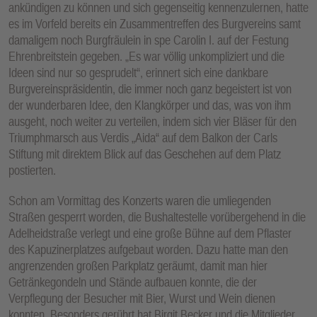
ankündigen zu können und sich gegenseitig kennenzulernen, hatte
es im Vorfeld bereits ein Zusammentreffen des Burgvereins samt
damaligem noch Burgfräulein in spe Carolin I. auf der Festung
Ehrenbreitstein gegeben. „Es war völlig unkompliziert und die
Ideen sind nur so gesprudelt“, erinnert sich eine dankbare
Burgvereinspräsidentin, die immer noch ganz begeistert ist von
der wunderbaren Idee, den Klangkörper und das, was von ihm
ausgeht, noch weiter zu verteilen, indem sich vier Bläser für den
Triumphmarsch aus Verdis „Aida“ auf dem Balkon der Carls
Stiftung mit direktem Blick auf das Geschehen auf dem Platz
postierten.
Schon am Vormittag des Konzerts waren die umliegenden
Straßen gesperrt worden, die Bushaltestelle vorübergehend in die
Adelheidstraße verlegt und eine große Bühne auf dem Pflaster
des Kapuzinerplatzes aufgebaut worden. Dazu hatte man den
angrenzenden großen Parkplatz geräumt, damit man hier
Getränkegondeln und Stände aufbauen konnte, die der
Verpflegung der Besucher mit Bier, Wurst und Wein dienen
konnten. Besonders gerührt hat Birgit Becker und die Mitglieder