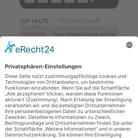
TOP HEUTE
TOP INSGESAMT
30.07.2026
Ganz Niederhöchstadt wird zur
Festmeile
06.08.2026
Jugendchor Hochtaunus
präsentiert sein neues
Programm „Changes“
23.07.2026
Zwischen Fachwerk, Wein und
Sommerabend: Der Rettershof
lädt wieder zum Weinfest ein
06.08.2026
Hisamoto und Tölke begeistern
mit Werken von Walter
Wachsmuth
06.08.2026
„die 80er live“ – Die große
Stadiontour kommt nach
Frankfurt