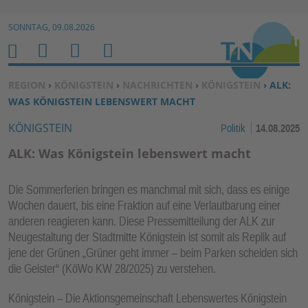
Zur Navigation springen ↓
SONNTAG, 09.08.2026
Zum Inhalt springen ↓
M
S
B
H
E
U
E
O
SIE BEFINDEN SICH HIER:
REGION
›
KÖNIGSTEIN
›
NACHRICHTEN
›
KÖNIGSTEIN
› ALK:
N
C
N
M
WAS KÖNIGSTEIN LEBENSWERT MACHT
U
H
U
E
KÖNIGSTEIN
Politik
14.08.2025
E
T
N
Z
ALK: Was Königstein lebenswert macht
E
R
Die Sommerferien bringen es manchmal mit sich, dass es einige
F
Wochen dauert, bis eine Fraktion auf eine Verlautbarung einer
U
anderen reagieren kann. Diese Pressemitteilung der ALK zur
N
Neugestaltung der Stadtmitte Königstein ist somit als Replik auf
K
jene der Grünen „Grüner geht immer – beim Parken scheiden sich
TI
die Geister“ (KöWo KW 28/2025) zu verstehen.
O
Königstein – Die Aktionsgemeinschaft Lebenswertes Königstein
N