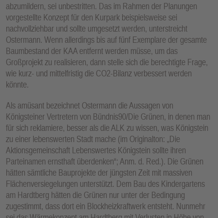
abzumildern, sei unbestritten. Das im Rahmen der Planungen
vorgestellte Konzept für den Kurpark beispielsweise sei
nachvollziehbar und sollte umgesetzt werden, unterstreicht
Ostermann. Wenn allerdings bis auf fünf Exemplare der gesamte
Baumbestand der KAA entfernt werden müsse, um das
Großprojekt zu realisieren, dann stelle sich die berechtigte Frage,
wie kurz- und mittelfristig die CO2-Bilanz verbessert werden
könnte.
Als amüsant bezeichnet Ostermann die Aussagen von
Königsteiner Vertretern von Bündnis90/Die Grünen, in denen man
für sich reklamiere, besser als die ALK zu wissen, was Königstein
zu einer lebenswerten Stadt mache (im Originalton: „Die
Aktionsgemeinschaft Lebenswertes Königstein sollte ihren
Parteinamen ernsthaft überdenken“; Anm. d. Red.). Die Grünen
hätten sämtliche Bauprojekte der jüngsten Zeit mit massiven
Flächenversiegelungen unterstützt. Dem Bau des Kindergartens
am Hardtberg hätten die Grünen nur unter der Bedingung
zugestimmt, dass dort ein Blockheizkraftwerk entsteht. Nunmehr
sei das Wärmekonzept am Hardtberg mit Verlusten in Höhe von