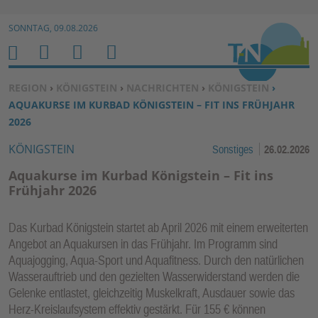
Zur Navigation springen ↓
SONNTAG, 09.08.2026
Zum Inhalt springen ↓
M
S
B
H
E
U
E
O
SIE BEFINDEN SICH HIER:
REGION
›
KÖNIGSTEIN
›
NACHRICHTEN
›
KÖNIGSTEIN
›
N
C
N
M
AQUAKURSE IM KURBAD KÖNIGSTEIN – FIT INS FRÜHJAHR
U
H
U
E
2026
E
T
KÖNIGSTEIN
Sonstiges
26.02.2026
N
Z
E
Aquakurse im Kurbad Königstein – Fit ins
R
Frühjahr 2026
F
U
Das Kurbad Königstein startet ab April 2026 mit einem erweiterten
N
Angebot an Aquakursen in das Frühjahr. Im Programm sind
K
Aquajogging, Aqua-Sport und Aquafitness. Durch den natürlichen
TI
Wasserauftrieb und den gezielten Wasserwiderstand werden die
Gelenke entlastet, gleichzeitig Muskelkraft, Ausdauer sowie das
O
Herz-Kreislaufsystem effektiv gestärkt. Für 155 € können
N