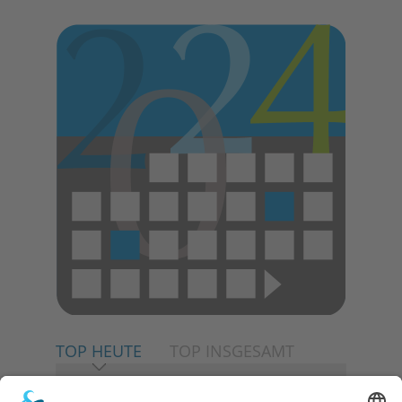
E
N
TOP HEUTE
TOP INSGESAMT
06.08.2026
Neuer NaturErlebnispfad