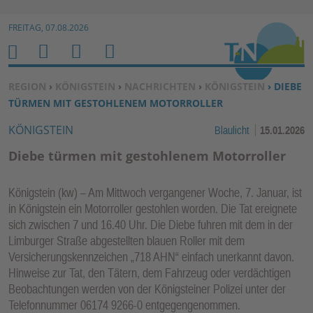
Zur Navigation springen ↓
FREITAG, 07.08.2026
Zum Inhalt springen ↓
M
S
B
H
E
U
E
O
SIE BEFINDEN SICH HIER:
REGION
›
KÖNIGSTEIN
›
NACHRICHTEN
›
KÖNIGSTEIN
› DIEBE
N
C
N
M
TÜRMEN MIT GESTOHLENEM MOTORROLLER
U
H
U
E
KÖNIGSTEIN
Blaulicht
15.01.2026
E
T
N
Z
Diebe türmen mit gestohlenem Motorroller
E
R
Königstein (kw) – Am Mittwoch vergangener Woche, 7. Januar, ist
F
in Königstein ein Motorroller gestohlen worden. Die Tat ereignete
U
sich zwischen 7 und 16.40 Uhr. Die Diebe fuhren mit dem in der
N
Limburger Straße abgestellten blauen Roller mit dem
K
Versicherungskennzeichen „718 AHN“ einfach unerkannt davon.
TI
Hinweise zur Tat, den Tätern, dem Fahrzeug oder verdächtigen
Beobachtungen werden von der Königsteiner Polizei unter der
O
Telefonnummer 06174 9266-0 entgegengenommen.
N