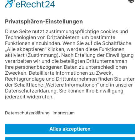
eröffnet: Kleine „Wald-
Detektive“ auf den Spuren der
Maus
06.08.2026
Baustellenführung führt auch in
die Zukunft der Stadt
Königstein
06.08.2026
Klinikforum zum Thema
Karpaltunnelsyndrom
06.08.2026
Gewinnspiel zum Start ins
Schuljahr
06.08.2026
„Rock auf der Burg“ lässt
Königstein beben
NACH OBEN