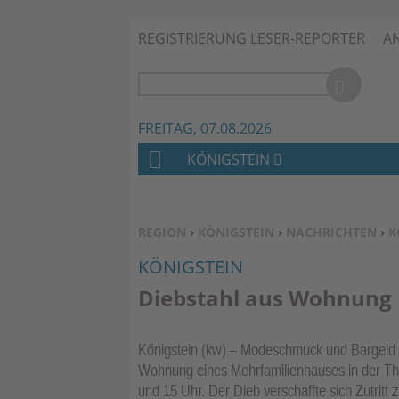
REGISTRIERUNG LESER-REPORTER
A
FREITAG, 07.08.2026
KÖNIGSTEIN
H
O
M
SIE BEFINDEN SICH HIER:
REGION
›
KÖNIGSTEIN
›
NACHRICHTEN
›
K
E
KÖNIGSTEIN
Diebstahl aus Wohnung
Königstein (kw) – Modeschmuck und Bargeld h
Wohnung eines Mehrfamilienhauses in der The
und 15 Uhr. Der Dieb verschaffte sich Zutritt