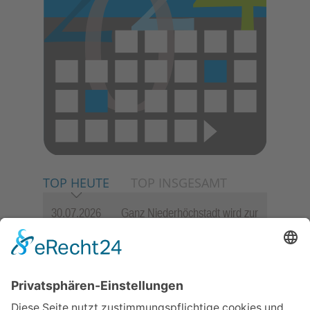
TOP HEUTE
TOP INSGESAMT
30.07.2026
Ganz Niederhöchstadt wird zur
Festmeile
06.08.2026
Jugendchor Hochtaunus
präsentiert sein neues
Programm „Changes“
06.08.2026
Hisamoto und Tölke begeistern