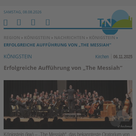
Zur Navigation springen ↓
SAMSTAG, 08.08.2026
Zum Inhalt springen ↓
M
S
B
H
E
U
E
O
SIE BEFINDEN SICH HIER:
REGION
›
KÖNIGSTEIN
›
NACHRICHTEN
›
KÖNIGSTEIN
›
N
C
N
M
ERFOLGREICHE AUFFÜHRUNG VON „THE MESSIAH“
U
H
U
E
KÖNIGSTEIN
Kirchen
06.11.2025
E
T
N
Z
Erfolgreiche Aufführung von „The Messiah“
E
R
F
U
N
K
TI
O
N
Königstein (kw) – „The Messiah“, das bekannteste Oratorium von