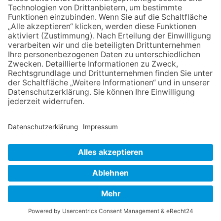
mit Werken von Walter
Wachsmuth
09.07.2026
Wasserampel steht auf Gelb:
Stadt ruft zum Wassersparen
auf
23.07.2026
Zwischen Fachwerk, Wein und
Sommerabend: Der Rettershof
lädt wieder zum Weinfest ein
NACH OBEN
Impressum
Datenschutz
Netiquette
FAQ
AGB
Mediadaten
Copyright Taunus Nachrichten 2009 bis 2026
Powered by
native:media
.